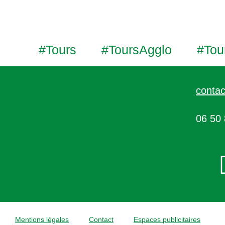
#Tours
#ToursAgglo
#Tou
contac
06 50 
Mentions légales
Contact
Espaces publicitaires