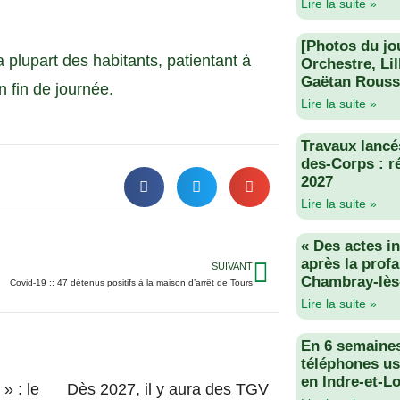
Lire la suite »
[Photos du jo
plupart des habitants, patientant à
Orchestre, Li
Gaëtan Rouss
n fin de journée.
Lire la suite »
Travaux lancés
des-Corps : r
2027
Lire la suite »
« Des actes i
après la profa
SUIVANT
Chambray-lès
Covid-19 :: 47 détenus positifs à la maison d’arrêt de Tours
Lire la suite »
En 6 semaine
téléphones us
en Indre-et-Lo
» : le
Dès 2027, il y aura des TGV