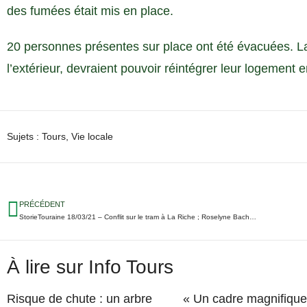
des fumées était mis en place.
20 personnes présentes sur place ont été évacuées. La 
l’extérieur, devraient pouvoir réintégrer leur logement e
Sujets :
Tours
,
Vie locale
PRÉCÉDENT
StorieTouraine 18/03/21 – Conflit sur le tram à La Riche ; Roselyne Bachelot refuse de venir à Tours ; Recyclage de jeans à Chambray…
À lire sur Info Tours
Risque de chute : un arbre
« Un cadre magnifique 