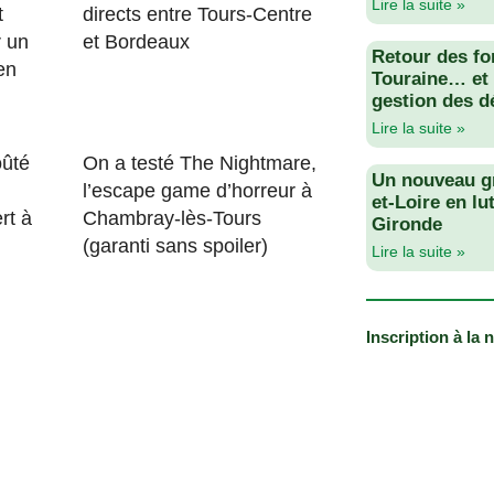
Lire la suite »
t
directs entre Tours-Centre
r un
et Bordeaux
Retour des fo
en
Touraine… et 
gestion des d
Lire la suite »
ûté
On a testé The Nightmare,
Un nouveau g
l’escape game d’horreur à
et-Loire en lu
rt à
Chambray-lès-Tours
Gironde
(garanti sans spoiler)
Lire la suite »
Inscription à la 