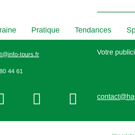
h
o
t
o
raine
Pratique
Tendances
Sp
V
i
e
Votre publici
t@info-tours.fr
w
80 44 61
contact@ha