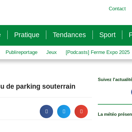
Contact
e
Pratique
Tendances
Sport
P
Publireportage
Jeux
[Podcasts] Ferme Expo 2025
Suivez l'actualit
u de parking souterrain
La météo présen