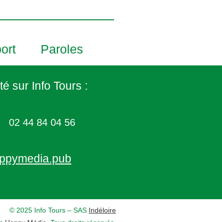
ort
Paroles
té sur Info Tours :
02 44 84 04 56
ppymedia.pub
© 2025 Info Tours – SAS
Indéloire