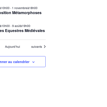
ilà10h00
-
1 novembreà18h00
osition Métamorphoses
tà10h00
-
9 aoûtà19h00
es Equestres Médiévales
Évènements
Aujourd’hui
suivants
nner au calendrier