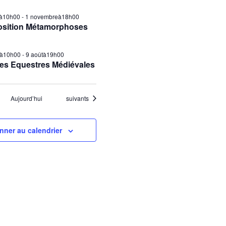
ilà10h00
-
1 novembreà18h00
osition Métamorphoses
tà10h00
-
9 aoûtà19h00
es Equestres Médiévales
Évènements
Aujourd’hui
suivants
nner au calendrier