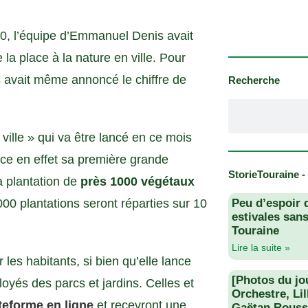
0, l’équipe d’Emmanuel Denis avait
a place à la nature en ville. Pour
rs avait même annoncé le chiffre de
Recherche
ville » qui va être lancé en ce mois
lance en effet sa première grande
StorieTouraine -
a plantation de
près 1000 végétaux
000 plantations seront réparties sur 10
Peu d’espoir 
estivales san
Touraine
Lire la suite »
es habitants, si bien qu’elle lance
[Photos du jo
oyés des parcs et jardins. Celles et
Orchestre, Li
teforme en ligne
et recevront une
Gaëtan Rouss