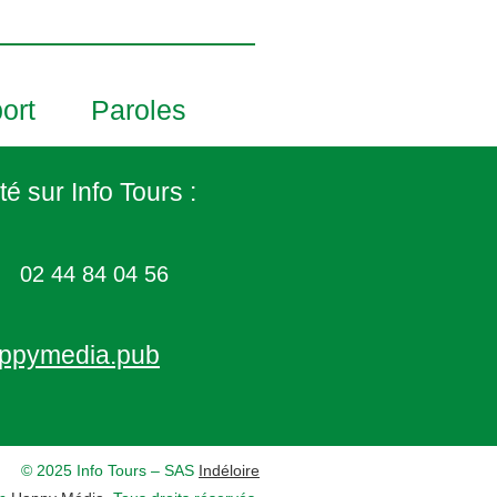
ort
Paroles
té sur Info Tours :
02 44 84 04 56
ppymedia.pub
© 2025 Info Tours – SAS
Indéloire