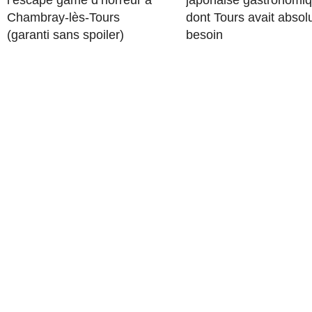
l’escape game d’horreur à
japonaise gastronomi
Chambray-lès-Tours
dont Tours avait abso
(garanti sans spoiler)
besoin