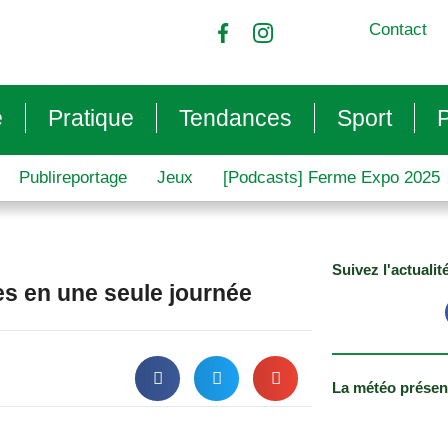
Contact
e
Pratique
Tendances
Sport
P
Publireportage
Jeux
[Podcasts] Ferme Expo 2025
Suivez l'actualit
res en une seule journée
La météo présen