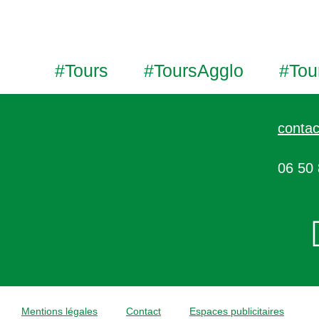
#Tours
#ToursAgglo
#Tou
contac
06 50 
Mentions légales
Contact
Espaces publicitaires