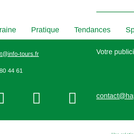
h
o
t
o
raine
Pratique
Tendances
Sp
V
i
e
Votre publici
t@info-tours.fr
w
80 44 61
contact@ha