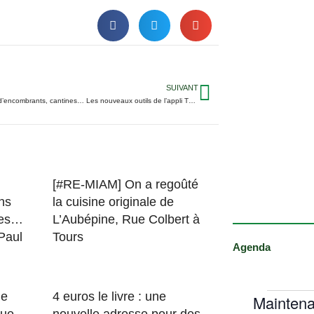
SUIVANT
Emploi, retrait d’encombrants, cantines… Les nouveaux outils de l’appli TM Tours
[#RE-MIAM] On a regoûté
ns
la cuisine originale de
des…
L’Aubépine, Rue Colbert à
 Paul
Tours
Agenda
le
4 euros le livre : une
Maintena