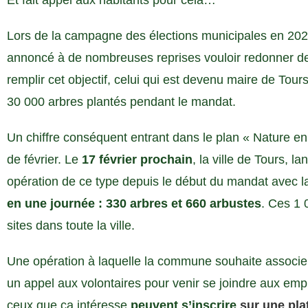
Et fait appel aux habitants pour cela…
Lors de la campagne des élections municipales en 202
annoncé à de nombreuses reprises vouloir redonner de l
remplir cet objectif, celui qui est devenu maire de Tou
30 000 arbres plantés pendant le mandat.
Un chiffre conséquent entrant dans le plan « Nature en 
de février. Le
17 février prochain
, la ville de Tours, 
opération de ce type depuis le début du mandat avec l
en une journée : 330 arbres et 660 arbustes
. Ces 1 
sites dans toute la ville.
Une opération à laquelle la commune souhaite associer l
un appel aux volontaires pour venir se joindre aux empl
ceux que ça intéresse
peuvent s’inscrire
sur une pla