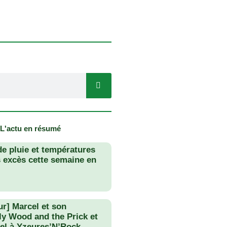
 L'actu en résumé
de pluie et températures
s excès cette semaine en
ur] Marcel et son
lly Wood and the Prick et
el à Yzeures’N’Rock