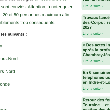
Lire la suite »
ls sont conviés. Attention, à noter qu’en
ntre 20 et 50 personnes maximum afin
Travaux lancés
emblements trop conséquents.
des-Corps : r
2027
Lire la suite »
 les suivants :
« Des actes i
on
après la profa
Chambray-lès
ours-Nord
Lire la suite »
urs-Nord
En 6 semaine
téléphones us
en Indre-et-Lo
gonde
Lire la suite »
Retour des fo
Touraine… et 
eaux
gestion des d