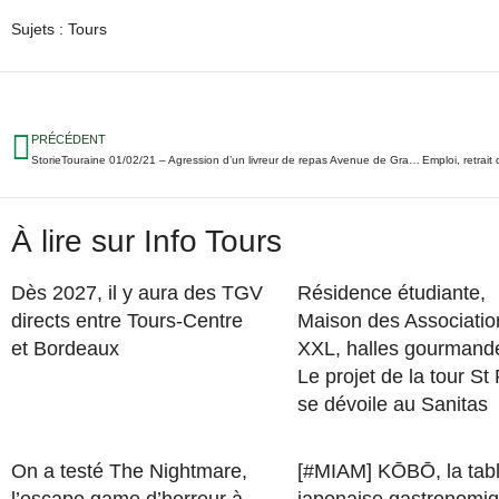
Sujets :
Tours
PRÉCÉDENT
StorieTouraine 01/02/21 – Agression d’un livreur de repas Avenue de Grammont ; Projet de trains de nuit Tours-Lyon ; Victoire du TFC…
À lire sur Info Tours
Dès 2027, il y aura des TGV
Résidence étudiante,
directs entre Tours-Centre
Maison des Associatio
et Bordeaux
XXL, halles gourman
Le projet de la tour St
se dévoile au Sanitas
On a testé The Nightmare,
[#MIAM] KŌBŌ, la tab