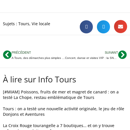
Sujets :
Tours
,
Vie locale
PRÉCÉDENT
SUIVANT
A Tours, des démarches plus simples pour les jeunes parents
Concert, danse et visites VIP : la SNCF réveille ses gares à Tours et St-Pierre-des-Corps
À lire sur Info Tours
[#MIAM] Poissons, fruits de mer et magret de canard : on a
testé La Chope, restau emblématique de Tours
Tours : on a testé une nouvelle activité originale, le jeu de rôle
Donjons et Aventures
La Croix Rouge tourangelle a 7 boutiques… et on y trouve