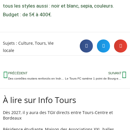
tous les styles aussi : noir et blanc, sepia, couleurs.
Budget : de 5€ à 400€.
Sujets :
Culture
,
Tours
,
Vie
locale
PRÉCÉDENT
SUIVANT
Des contrôles routiers renforcés en Indre-et-Loire
Le Tours FC ramène 1 point de Bourg-en-Bresse
À lire sur Info Tours
Dès 2027, il y aura des TGV directs entre Tours-Centre et
Bordeaux
Résidence étudiante, Maison des Associations XXL, halles