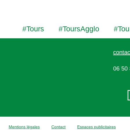
#Tours
#ToursAgglo
#Tou
contac
06 50 
Mentions légales
Contact
Espaces publicitaires