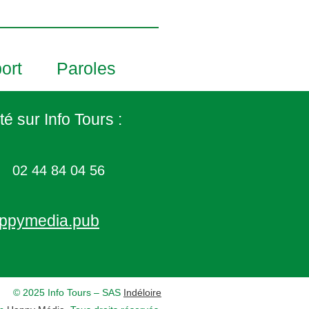
ort
Paroles
té sur Info Tours :
02 44 84 04 56
ppymedia.pub
© 2025 Info Tours – SAS
Indéloire