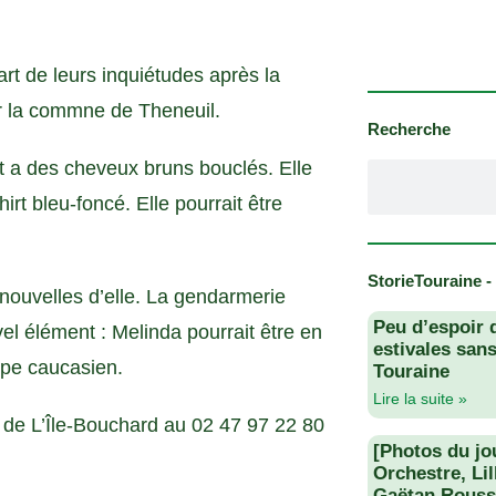
rt de leurs inquiétudes après la
ur la commne de Theneuil.
Recherche
 a des cheveux bruns bouclés. Elle
irt bleu-foncé. Elle pourrait être
StorieTouraine -
s nouvelles d’elle. La gendarmerie
Peu d’espoir 
l élément : Melinda pourrait être en
estivales san
pe caucasien.
Touraine
Lire la suite »
e de L’Île-Bouchard au 02 47 97 22 80
[Photos du jo
Orchestre, Li
Gaëtan Rouss