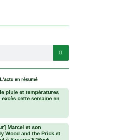
 L'actu en résumé
de pluie et températures
s excès cette semaine en
ur] Marcel et son
lly Wood and the Prick et
el à Yzeures’N’Rock