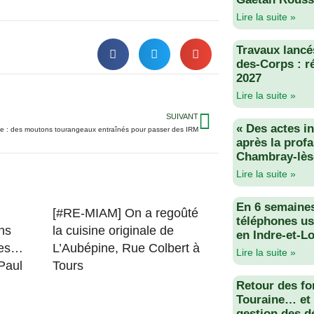
Lire la suite »
Travaux lancés
des-Corps : r
2027
Lire la suite »
SUIVANT
« Des actes i
ite : des moutons tourangeaux entraînés pour passer des IRM
après la profa
Chambray-lès
Lire la suite »
En 6 semaine
[#RE-MIAM] On a regoûté
téléphones us
ns
la cuisine originale de
en Indre-et-Lo
des…
L’Aubépine, Rue Colbert à
Lire la suite »
 Paul
Tours
Retour des fo
Touraine… et 
gestion des d