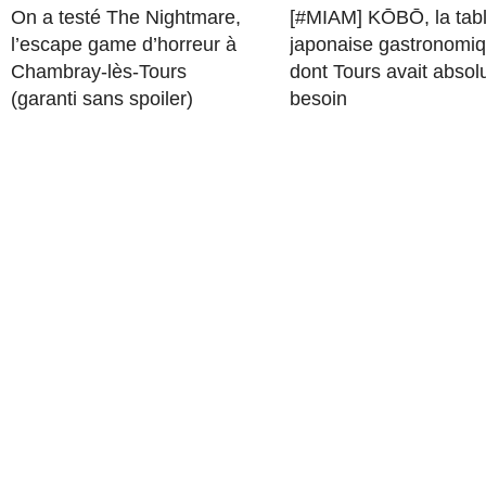
On a testé The Nightmare,
[#MIAM] KŌBŌ, la tab
l’escape game d’horreur à
japonaise gastronomi
Chambray-lès-Tours
dont Tours avait abso
(garanti sans spoiler)
besoin