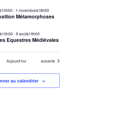
ilà10h00
-
1 novembreà18h00
osition Métamorphoses
tà10h00
-
9 aoûtà19h00
es Equestres Médiévales
Évènements
Aujourd’hui
suivants
nner au calendrier