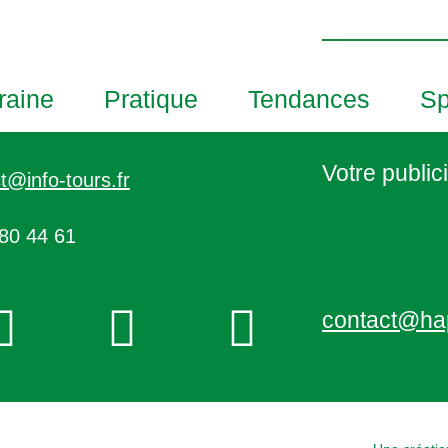
h
o
t
o
raine
Pratique
Tendances
Sp
V
i
e
Votre publici
t@info-tours.fr
w
80 44 61
contact@ha