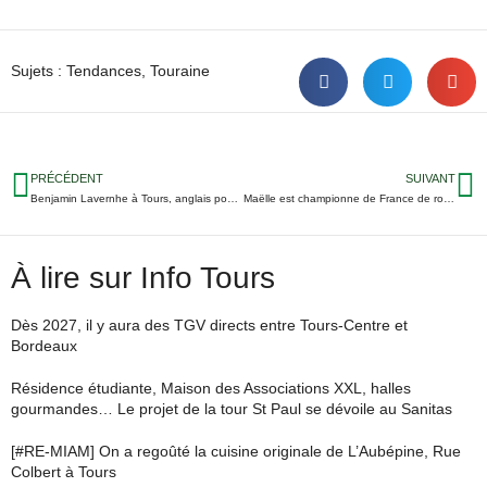
Sujets :
Tendances
,
Touraine
PRÉCÉDENT
SUIVANT
Benjamin Lavernhe à Tours, anglais pour enfant, expo… 5 idées de sorties cette semaine en Touraine
Maëlle est championne de France de roller freestyle et elle est tourangelle
À lire sur Info Tours
Dès 2027, il y aura des TGV directs entre Tours-Centre et
Bordeaux
Résidence étudiante, Maison des Associations XXL, halles
gourmandes… Le projet de la tour St Paul se dévoile au Sanitas
[#RE-MIAM] On a regoûté la cuisine originale de L’Aubépine, Rue
Colbert à Tours