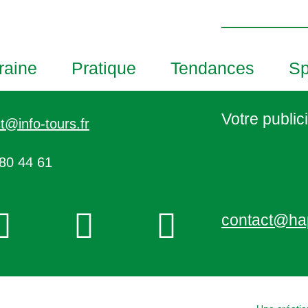
h
o
t
o
raine
Pratique
Tendances
Sp
V
i
e
Votre publici
t@info-tours.fr
w
80 44 61
contact@ha