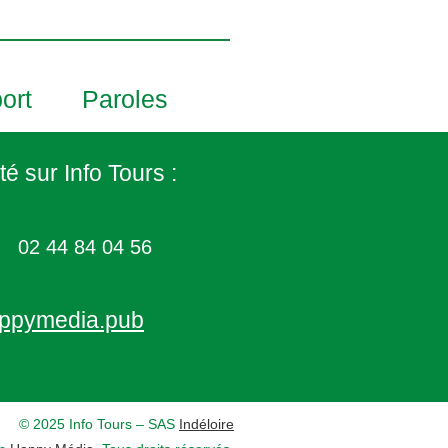
ort
Paroles
té sur Info Tours :
02 44 84 04 56
ppymedia.pub
© 2025 Info Tours – SAS
Indéloire