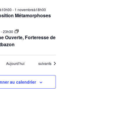
ilà10h00
-
1 novembreà18h00
osition Métamorphoses
0
-
23h30
e Ouverte, Forteresse de
tbazon
Évènements
Aujourd’hui
suivants
nner au calendrier