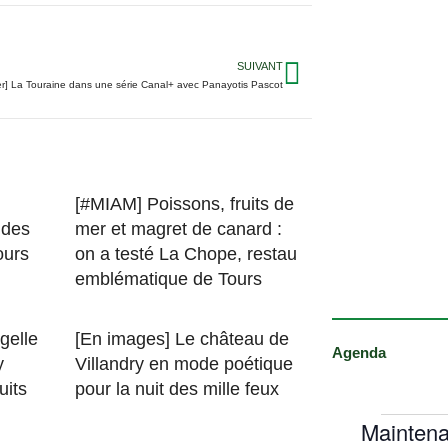
SUIVANT
er] La Touraine dans une série Canal+ avec Panayotis Pascot
[#MIAM] Poissons, fruits de
 des
mer et magret de canard :
ours
on a testé La Chope, restau
emblématique de Tours
gelle
[En images] Le château de
Agenda
y
Villandry en mode poétique
uits
pour la nuit des mille feux
Maintena