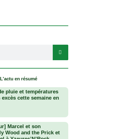
 L'actu en résumé
de pluie et températures
s excès cette semaine en
ur] Marcel et son
lly Wood and the Prick et
el à Yzeures’N’Rock