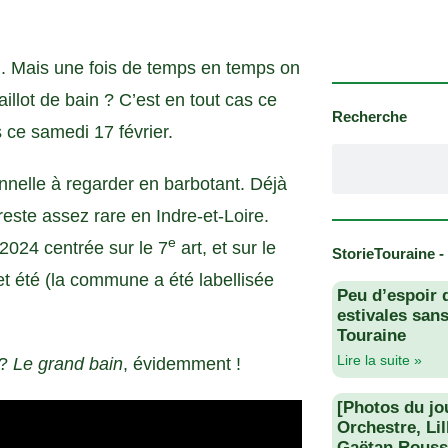
ol. Mais une fois de temps en temps on
llot de bain ? C’est en tout cas ce
Recherche
ce samedi 17 février.
nelle à regarder en barbotant. Déjà
reste assez rare en Indre-et-Loire.
e
 2024 centrée sur le 7
art, et sur le
StorieTouraine -
t été (la commune a été labellisée
Peu d’espoir 
estivales san
Touraine
Lire la suite »
 ?
Le grand bain
, évidemment !
[Photos du jo
Orchestre, Li
Gaëtan Rouss