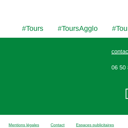
#Tours
#ToursAgglo
#Tou
contac
06 50 
Mentions légales
Contact
Espaces publicitaires