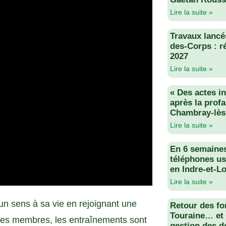
Lire la suite »
Travaux lancés
des-Corps : r
2027
Lire la suite »
« Des actes i
après la profa
Chambray-lès
Lire la suite »
En 6 semaine
téléphones us
en Indre-et-Lo
Lire la suite »
 un sens à sa vie en rejoignant une
Retour des fo
Touraine… et 
 des membres, les entraînements sont
gestion des d