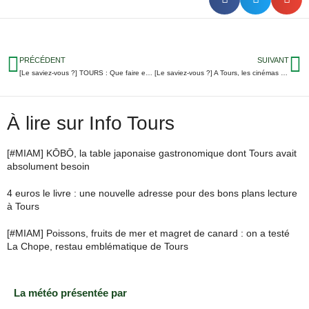
PRÉCÉDENT
SUIVANT
[Le saviez-vous ?] TOURS : Que faire en cas d’agression/harcèlement dans le bus ou le tram ?
[Le saviez-vous ?] A Tours, les cinémas Studio lancent le ticket suspendu solidaire
À lire sur Info Tours
[#MIAM] KŌBŌ, la table japonaise gastronomique dont Tours avait
absolument besoin
4 euros le livre : une nouvelle adresse pour des bons plans lecture
à Tours
[#MIAM] Poissons, fruits de mer et magret de canard : on a testé
La Chope, restau emblématique de Tours
La météo présentée par