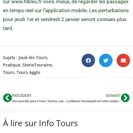
sur www.filbleu.fr voire, mieux, de regarder les passages
en temps réel sur l’application mobile. Les perturbations
pour jeudi 1er et vendredi 2 janvier seront connues plus
tard.
Sujets :
Joué-lès-Tours
,
Pratique
,
StorieTouraine
,
Tours
,
Tours Agglo
PRÉCÉDENT
SUIVANT
Une nouvelle gare à Tours-Verdun, une ligne Blois-Saumur… On en sait plus sur le futur RER tourangeau
La Maison Tourangelle est votre restaurant avec cheminée préféré en Touraine
À lire sur Info Tours