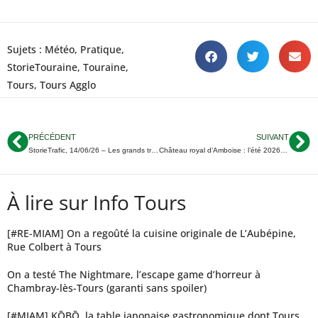
Sujets :
Météo
,
Pratique
,
StorieTouraine
,
Touraine
,
Tours
,
Tours Agglo
PRÉCÉDENT
SUIVANT
StorieTrafic, 14/06/26 – Les grands travaux débutent Boulevard Royer à Tours, et ça va durer un an
Château royal d’Amboise : l’été 2026 prend la route des grands voyages
À lire sur Info Tours
[#RE-MIAM] On a regoûté la cuisine originale de L’Aubépine,
Rue Colbert à Tours
On a testé The Nightmare, l’escape game d’horreur à
Chambray-lès-Tours (garanti sans spoiler)
[#MIAM] KŌBŌ, la table japonaise gastronomique dont Tours