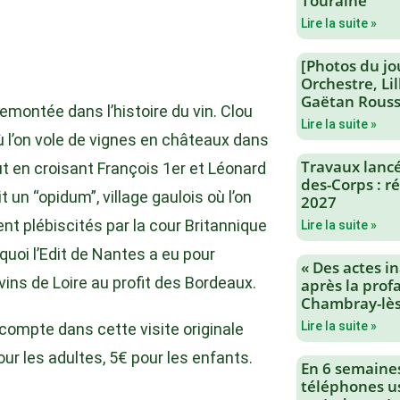
Touraine
Lire la suite »
[Photos du jo
Orchestre, Li
Gaëtan Rouss
remontée dans l’histoire du vin. Clou
Lire la suite »
 l’on vole de vignes en châteaux dans
Travaux lancés
out en croisant François 1er et Léonard
des-Corps : 
n “opidum”, village gaulois où l’on
2027
rent plébiscités par la cour Britannique
Lire la suite »
quoi l’Edit de Nantes a eu pour
« Des actes i
ns de Loire au profit des Bordeaux.
après la profa
Chambray-lès
Lire la suite »
compte dans cette visite originale
pour les adultes, 5€ pour les enfants.
En 6 semaine
téléphones us