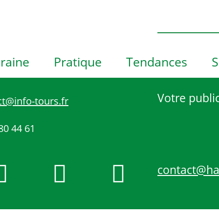
e
h
o
t
o
raine
Pratique
Tendances
S
V
i
e
Votre public
t@info-tours.fr
w
80 44 61
contact@h