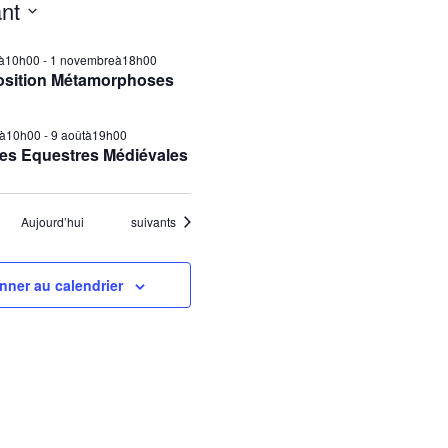
nt
ilà10h00
-
1 novembreà18h00
osition Métamorphoses
tà10h00
-
9 aoûtà19h00
es Equestres Médiévales
Évènements
Aujourd’hui
suivants
nner au calendrier