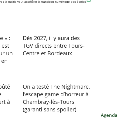
s : la mairie veut accélérer la transition numérique des écoles
 » :
Dès 2027, il y aura des
 est
TGV directs entre Tours-
ur un
Centre et Bordeaux
 en
oûté
On a testé The Nightmare,
e
l’escape game d’horreur à
rt à
Chambray-lès-Tours
(garanti sans spoiler)
Agenda