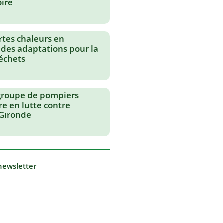
oire
rtes chaleurs en
 des adaptations pour la
échets
groupe de pompiers
re en lutte contre
 Gironde
 newsletter