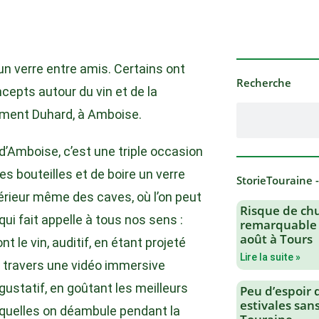
 un verre entre amis. Certains ont
Recherche
cepts autour du vin et de la
nement Duhard, à Amboise.
’Amboise, c’est une triple occasion
s bouteilles et de boire un verre
StorieTouraine 
érieur même des caves, où l’on peut
Risque de chu
 qui fait appelle à tous nos sens :
remarquable 
août à Tours
t le vin, auditif, en étant projeté
Lire la suite »
à travers une vidéo immersive
gustatif, en goûtant les meilleurs
Peu d’espoir 
estivales san
squelles on déambule pendant la