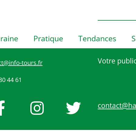
e
h
o
t
o
raine
Pratique
Tendances
S
V
i
e
Votre public
t@info-tours.fr
w
80 44 61
contact@h