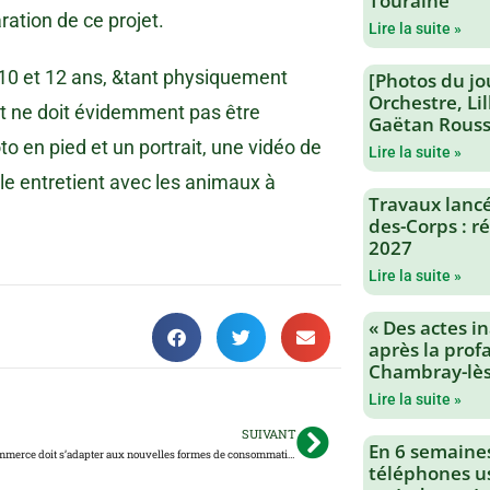
Touraine
ation de ce projet.
Lire la suite »
e 10 et 12 ans, &tant physiquement
[Photos du jo
Orchestre, Li
Et ne doit évidemment pas être
Gaëtan Rouss
to en pied et un portrait, une vidéo de
Lire la suite »
ille entretient avec les animaux à
Travaux lancés
des-Corps : 
2027
Lire la suite »
« Des actes i
après la profa
Chambray-lès
Lire la suite »
SUIVANT
En 6 semaine
Comment le commerce doit s’adapter aux nouvelles formes de consommation ?
téléphones us