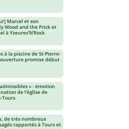
ur] Marcel et son
lly Wood and the Prick et
el à Yzeures’N’Rock
 à la piscine de St-Pierre-
réouverture promise début
nadmissibles » : émotion
nation de l’église de
-Tours
s, de très nombreux
agés rapportés à Tours et