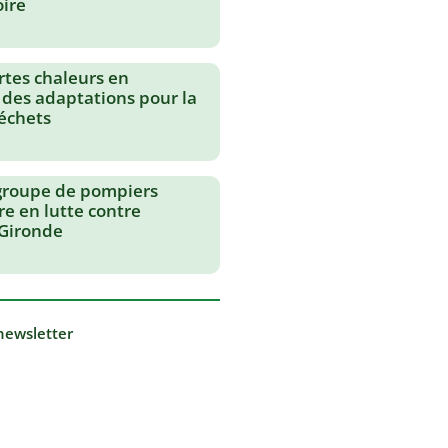
oire
rtes chaleurs en
 des adaptations pour la
échets
groupe de pompiers
re en lutte contre
 Gironde
 newsletter