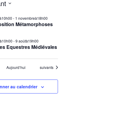
nt
ilà10h00
-
1 novembreà18h00
osition Métamorphoses
tà10h00
-
9 aoûtà19h00
es Equestres Médiévales
Évènements
Aujourd’hui
suivants
nner au calendrier