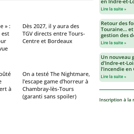
en Indre-et-L
Lire la suite »
Retour des fo
e » :
Dès 2027, il y aura des
Touraine… et
 est
TGV directs entre Tours-
gestion des d
our
Centre et Bordeaux
Lire la suite »
vue
Un nouveau 
d’Indre-et-Loi
l’incendie en
oûté
On a testé The Nightmare,
Lire la suite »
e
l’escape game d’horreur à
ert à
Chambray-lès-Tours
(garanti sans spoiler)
Inscription à la