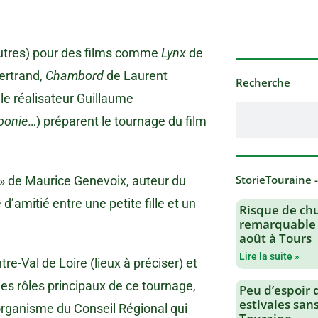
 autres) pour des films comme
Lynx
de
ertrand,
Chambord
de Laurent
Recherche
le réalisateur Guillaume
ponie
…) préparent le tournage du film
StorieTouraine 
û » de Maurice Genevoix, auteur du
’amitié entre une petite fille et un
Risque de chu
remarquable 
août à Tours
Lire la suite »
re-Val de Loire (lieux à préciser) et
des rôles principaux de ce tournage,
Peu d’espoir 
estivales san
n organisme du Conseil Régional qui