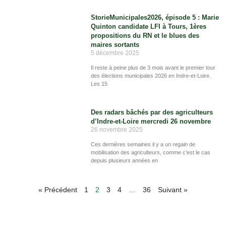
StorieMunicipales2026, épisode 5 : Marie
Quinton candidate LFI à Tours, 1ères
propositions du RN et le blues des
maires sortants
5 décembre 2025
Il reste à peine plus de 3 mois avant le premier tour
des élections municipales 2026 en Indre-et-Loire.
Les 15
Des radars bâchés par des agriculteurs
d’Indre-et-Loire mercredi 26 novembre
26 novembre 2025
Ces dernières semaines il y a un regain de
mobilisation des agriculteurs, comme c’est le cas
depuis plusieurs années en
« Précédent
1
2
3
4
…
36
Suivant »