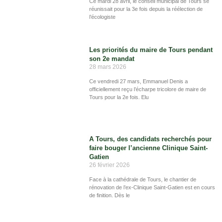
Ce mardi 28 avril, le conseil municipal de Tours se
réunissait pour la 3e fois depuis la réélection de
l’écologiste
Les priorités du maire de Tours pendant
son 2e mandat
28 mars 2026
Ce vendredi 27 mars, Emmanuel Denis a
officiellement reçu l’écharpe tricolore de maire de
Tours pour la 2e fois. Elu
A Tours, des candidats recherchés pour
faire bouger l’ancienne Clinique Saint-
Gatien
26 février 2026
Face à la cathédrale de Tours, le chantier de
rénovation de l’ex-Clinique Saint-Gatien est en cours
de finition. Dès le