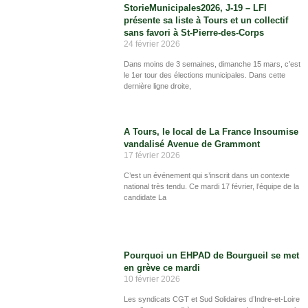
StorieMunicipales2026, J-19 – LFI
présente sa liste à Tours et un collectif
sans favori à St-Pierre-des-Corps
24 février 2026
Dans moins de 3 semaines, dimanche 15 mars, c’est
le 1er tour des élections municipales. Dans cette
dernière ligne droite,
A Tours, le local de La France Insoumise
vandalisé Avenue de Grammont
17 février 2026
C’est un événement qui s’inscrit dans un contexte
national très tendu. Ce mardi 17 février, l’équipe de la
candidate La
Pourquoi un EHPAD de Bourgueil se met
en grève ce mardi
10 février 2026
Les syndicats CGT et Sud Solidaires d’Indre-et-Loire