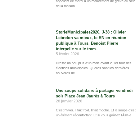
appellent ce mardi à un mouvement de grève au sein
de la maison
StorieMunicipales2026, J-38 : Olivier
Lebreton va mieux, le RN en réunion
publique à Tours, Benoist Pierre
interpelle sur le tram…
5 février 2026
Il reste un peu plus d’un mois avant le 1er tour des
élections municipales. Quelles sont les dernières
nouvelles de
Une soupe solidaire à partager vendredi
soir Place Jean Jaurès à Tours
28 janvier 2026
C’est l’hiver. Il fait froid. Il fait moche. Et la soupe c’est
un élément réconfortant. Et si vous goûtiez l’Âsh-e