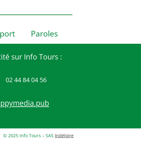
port
Paroles
ité sur Info Tours :
02 44 84 04 56
appymedia.pub
© 2025 Info Tours – SAS
Indéloire