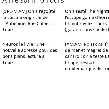
À lire sur Info Tours
[#RE-MIAM] On a regoûté
On a testé The Night
la cuisine originale de
l’escape game d’horr
L’Aubépine, Rue Colbert à
Chambray-lès-Tours
Tours
(garanti sans spoiler)
4 euros le livre : une
[#MIAM] Poissons, fr
nouvelle adresse pour des
de mer et magret de
bons plans lecture à
canard : on a testé L
Tours
Chope, restau
emblématique de To