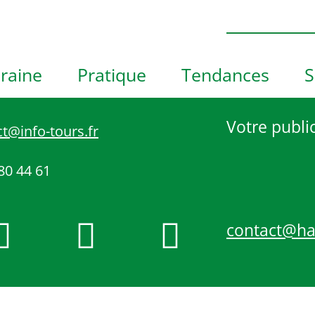
h
o
t
o
raine
Pratique
Tendances
S
V
i
e
Votre public
t@info-tours.fr
w
80 44 61
contact@h