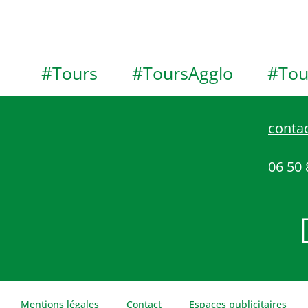
#Tours
#ToursAgglo
#Tou
contac
06 50 
Mentions légales
Contact
Espaces publicitaires