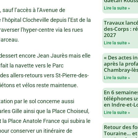
Gaëtan Rouss
Lire la suite »
, sauf l’accès à l’Avenue de
hôpital Clocheville depuis l’Est de la
Travaux lancés
des-Corps : 
traverser l’hyper-centre via les rues
2027
Marceau.
Lire la suite »
 dessert encore Jean Jaurès mais elle
« Des actes i
après la profa
fait la navette vers le Parc
Chambray-lès
 des allers-retours vers St-Pierre-des-
Lire la suite »
piétons et vélos reste maintenue.
En 6 semaine
téléphones us
tation par le sol concerne aussi
en Indre-et-L
les Gille ainsi que la Place Choiseul,
Lire la suite »
 la Place Anatole France qui subira le
Retour des fo
our conserver un itinéraire de
Touraine… et