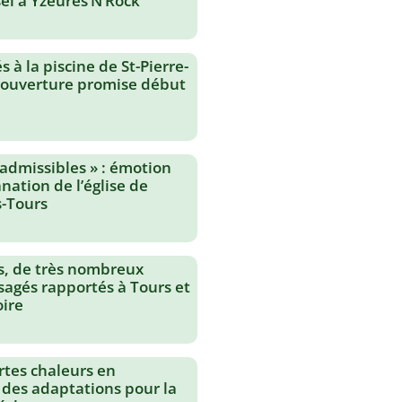
el à Yzeures’N’Rock
 à la piscine de St-Pierre-
réouverture promise début
nadmissibles » : émotion
nation de l’église de
-Tours
s, de très nombreux
agés rapportés à Tours et
oire
rtes chaleurs en
 des adaptations pour la