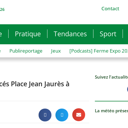
Contact
026
e
Pratique
Tendances
Sport
e
Publireportage
Jeux
[Podcasts] Ferme Expo 2
Suivez l'actuali
cés Place Jean Jaurès à
La météo prése