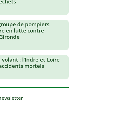
échets
groupe de pompiers
re en lutte contre
 Gironde
volant : l’Indre-et-Loire
 accidents mortels
 newsletter