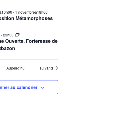
ilà10h00
-
1 novembreà18h00
osition Métamorphoses
0
-
23h30
e Ouverte, Forteresse de
tbazon
Évènements
Aujourd’hui
suivants
nner au calendrier