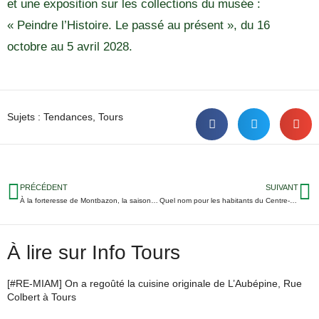
et une exposition sur les collections du musée :
« Peindre l’Histoire. Le passé au présent », du 16
octobre au 5 avril 2028.
Sujets :
Tendances
,
Tours
PRÉCÉDENT
SUIVANT
À la forteresse de Montbazon, la saison médiévale s’annonce spectaculaire
Quel nom pour les habitants du Centre-Val de Loire ? On connait les 3 finalistes
À lire sur Info Tours
[#RE-MIAM] On a regoûté la cuisine originale de L’Aubépine, Rue
Colbert à Tours