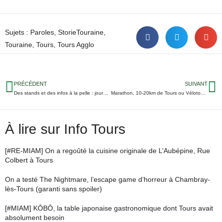
Sujets :
Paroles
,
StorieTouraine
,
Touraine
,
Tours
,
Tours Agglo
PRÉCÉDENT
SUIVANT
Des stands et des infos à la pelle : journée portes ouvertes samedi à l’Université et aux écoles du CHU de Tours
Marathon, 10-20km de Tours ou Vélotour : inscriptions ouvertes pour les événements sportifs et ludiques de l’année
À lire sur Info Tours
[#RE-MIAM] On a regoûté la cuisine originale de L’Aubépine, Rue
Colbert à Tours
On a testé The Nightmare, l’escape game d’horreur à Chambray-
lès-Tours (garanti sans spoiler)
[#MIAM] KŌBŌ, la table japonaise gastronomique dont Tours avait
absolument besoin