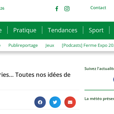
Contact
026
e
Pratique
Tendances
Sport
e
Publireportage
Jeux
[Podcasts] Ferme Expo 2
Suivez l'actuali
ries… Toutes nos idées de
La météo prése