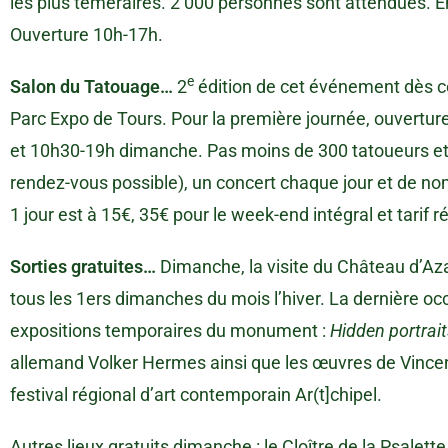
les plus téméraires. 2 000 personnes sont attendues. E
Ouverture 10h-17h.
e
Salon du Tatouage…
2
édition de cet événement dès c
Parc Expo de Tours. Pour la première journée, ouvertu
et 10h30-19h dimanche. Pas moins de 300 tatoueurs et 
rendez-vous possible), un concert chaque jour et de n
1 jour est à 15€, 35€ pour le week-end intégral et tarif r
Sorties gratuites…
Dimanche, la visite du Château d’Az
tous les 1ers dimanches du mois l’hiver. La dernière oc
expositions temporaires du monument :
Hidden portrait
allemand Volker Hermes ainsi que les œuvres de Vincen
festival régional d’art contemporain Ar(t]chipel.
Autres lieux gratuits dimanche : le Cloître de la Psalet