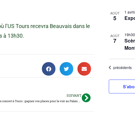
S
L
1 avr
é
AOÛT
5
Exp
i
l
où l’US Tours recevra Beauvais dans le
s
e
t
19h3
s à 13h30.
c
AOÛT
7
Scèn
t
o
Mon
i
f
o
e
n
Évènements
précédents
v
n
e
e
n
S’abo
z
t
l
SUIVANT
Lynda Lemay en concert à Tours : gagnez vos places pour la voir au Palais des Congrès
s
a
i
d
a
n
t
P
e