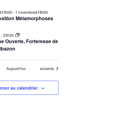
ilà10h00
-
1 novembreà18h00
osition Métamorphoses
0
-
23h30
e Ouverte, Forteresse de
tbazon
Évènements
Aujourd’hui
suivants
nner au calendrier