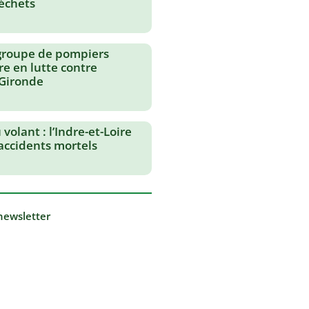
échets
groupe de pompiers
re en lutte contre
 Gironde
volant : l’Indre-et-Loire
 accidents mortels
 newsletter