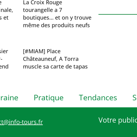
h
e
La Croix Rouge
inale,
tourangelle a 7
o
s et
boutiques… et on y trouve
t
même des produits neufs
o
V
i
sier
[#MIAM] Place
e
-
Châteauneuf, A Torra
w
end
muscle sa carte de tapas
raine
Pratique
Tendances
S
Votre public
t@info-tours.fr