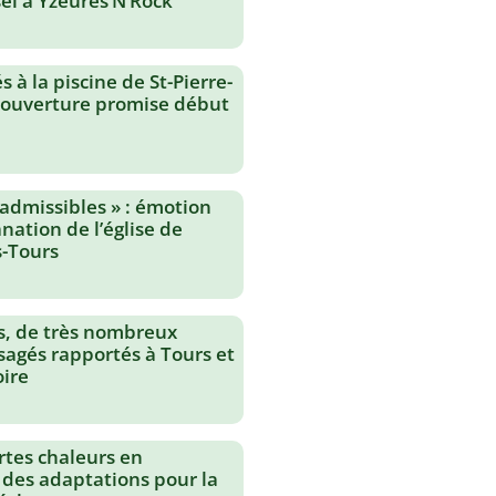
el à Yzeures’N’Rock
 à la piscine de St-Pierre-
réouverture promise début
nadmissibles » : émotion
nation de l’église de
-Tours
s, de très nombreux
agés rapportés à Tours et
oire
rtes chaleurs en
 des adaptations pour la