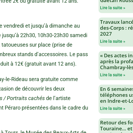
Gaëtan Rouss
ntrée 2€ ou gratuite avant 12 ans.
Lire la suite »
Travaux lancés
e vendredi et jusqu’à dimanche au
des-Corps : 
2027
re jusqu’à 22h30, 10h30-23h30 samedi
Lire la suite »
tatoueuses sur place (prise de
ombreux stands d’accessoires. Le pass
« Des actes i
après la profa
éduit à 12€ (gratuit avant 12 ans).
Chambray-lès
Lire la suite »
ay-le-Rideau sera gratuite comme
casion de découvrir les deux
En 6 semaine
téléphones us
s / Portraits cachés
de l’artiste
en Indre-et-L
t Péraro présentées dans le cadre du
Lire la suite »
Retour des fo
Touraine… et
te à Tours, le Musée des Beaux-Arts de