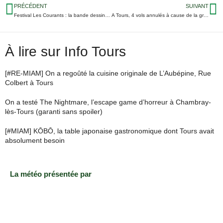
PRÉCÉDENT
SUIVANT
Festival Les Courants : la bande dessinée pour petits et grands ce week-end à côté d’Amboise
A Tours, 4 vols annulés à cause de la grève des contrôleurs aériens
À lire sur Info Tours
[#RE-MIAM] On a regoûté la cuisine originale de L’Aubépine, Rue
Colbert à Tours
On a testé The Nightmare, l’escape game d’horreur à Chambray-
lès-Tours (garanti sans spoiler)
[#MIAM] KŌBŌ, la table japonaise gastronomique dont Tours avait
absolument besoin
La météo présentée par