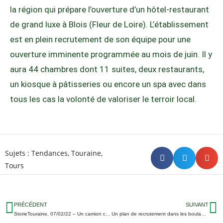
la région qui prépare l’ouverture d’un hôtel-restaurant
de grand luxe à Blois (Fleur de Loire). L’établissement
est en plein recrutement de son équipe pour une
ouverture imminente programmée au mois de juin. Il y
aura 44 chambres dont 11 suites, deux restaurants,
un kiosque à pâtisseries ou encore un spa avec dans
tous les cas la volonté de valoriser le terroir local.
Sujets :
Tendances
,
Touraine
,
Tours
PRÉCÉDENT
SUIVANT
StorieTouraine, 07/02/22 – Un camion couché sur la route à Druye : Une candidate de téléréalité en excès de vitesse sur l’A10 ; Plus de 750 SDF en Touraine…
Un plan de recrutement dans les boulangeries Feuillette d’Indre-et-Loire