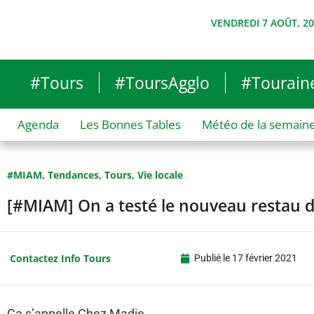
VENDREDI 7 AOÛT, 2
#Tours
#ToursAgglo
#Tourain
Agenda
Les Bonnes Tables
Météo de la semain
#MIAM
,
Tendances
,
Tours
,
Vie locale
[#MIAM] On a testé le nouveau restau d
Contactez Info Tours
Publié le
17 février 2021
Ça s’appelle Chez Madie.