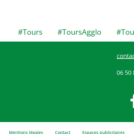
#Tours
#ToursAgglo
#Tou
contac
06 50 
Mentions légales
Contact
Espaces publicitaires