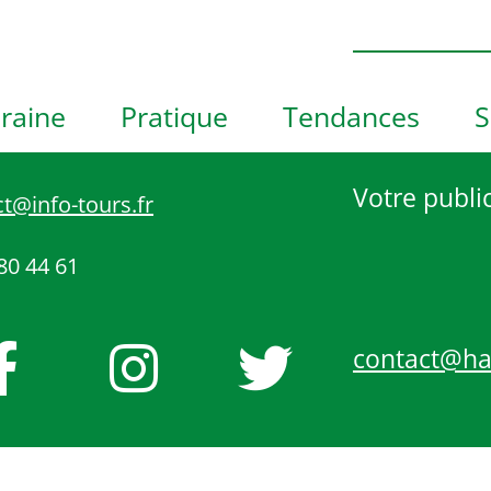
h
o
t
o
raine
Pratique
Tendances
S
V
i
e
Votre public
t@info-tours.fr
w
80 44 61
contact@h