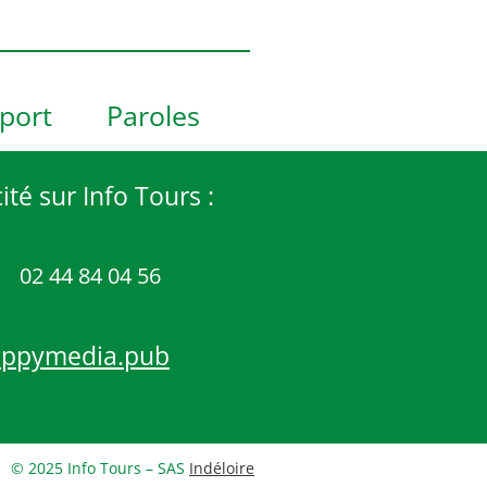
port
Paroles
ité sur Info Tours :
02 44 84 04 56
appymedia.pub
© 2025 Info Tours – SAS
Indéloire