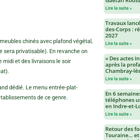
Gaëtan Rouss
Lire la suite »
Travaux lancés
des-Corps : 
2027
n meubles chinés avec plafond végétal,
Lire la suite »
le sera privatisable). En revanche on
« Des actes i
 midi et des livraisons le soir
après la profa
Chambray-lès
at).
Lire la suite »
nd dédié. Le menu entrée-plat-
En 6 semaine
établissements de ce genre.
téléphones us
en Indre-et-L
Lire la suite »
Retour des fo
Touraine… et