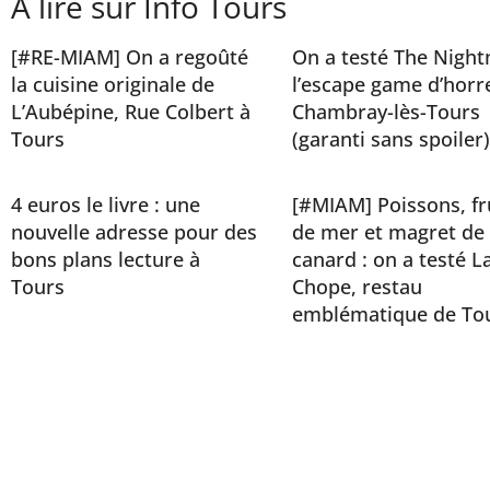
À lire sur Info Tours
[#RE-MIAM] On a regoûté
On a testé The Night
la cuisine originale de
l’escape game d’horr
L’Aubépine, Rue Colbert à
Chambray-lès-Tours
Tours
(garanti sans spoiler)
4 euros le livre : une
[#MIAM] Poissons, fr
nouvelle adresse pour des
de mer et magret de
bons plans lecture à
canard : on a testé L
Tours
Chope, restau
emblématique de To