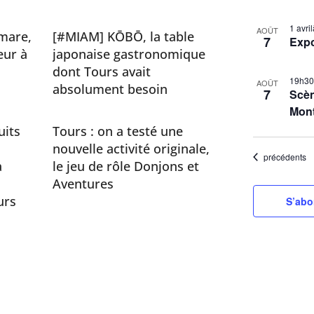
S
L
1 avr
é
AOÛT
mare,
[#MIAM] KŌBŌ, la table
7
Exp
i
l
eur à
japonaise gastronomique
s
e
dont Tours avait
t
19h3
c
AOÛT
absolument besoin
7
Scèn
t
o
Mon
i
f
uits
Tours : on a testé une
o
e
nouvelle activité originale,
n
Évènements
précédents
v
a
le jeu de rôle Donjons et
n
e
Aventures
e
n
urs
S’abo
z
t
l
s
a
i
d
a
n
t
P
e