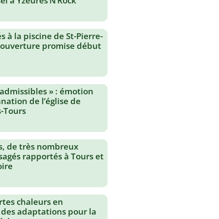
el à Yzeures’N’Rock
 à la piscine de St-Pierre-
réouverture promise début
nadmissibles » : émotion
nation de l’église de
-Tours
s, de très nombreux
agés rapportés à Tours et
oire
rtes chaleurs en
 des adaptations pour la