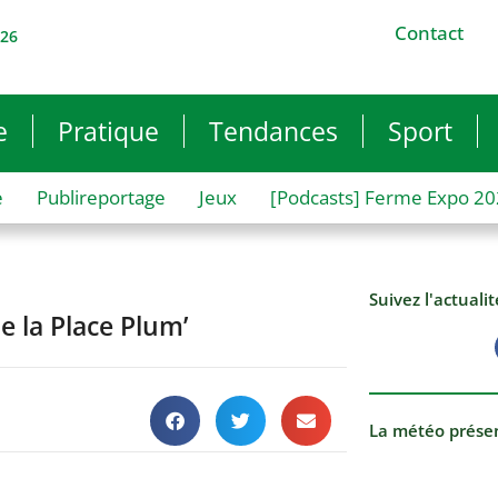
Contact
026
e
Pratique
Tendances
Sport
e
Publireportage
Jeux
[Podcasts] Ferme Expo 2
Suivez l'actuali
e la Place Plum’
La météo prése