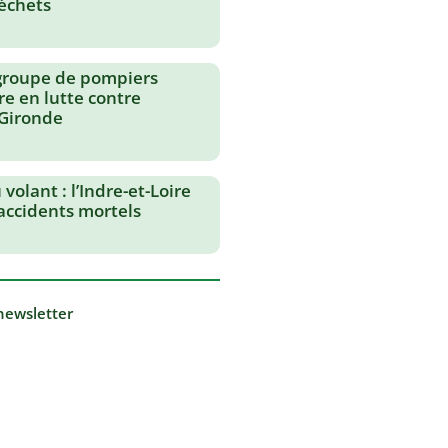
échets
groupe de pompiers
re en lutte contre
 Gironde
volant : l’Indre-et-Loire
 accidents mortels
 newsletter