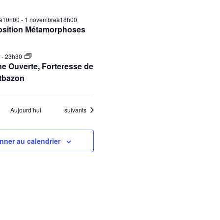
ilà10h00
-
1 novembreà18h00
osition Métamorphoses
0
-
23h30
e Ouverte, Forteresse de
tbazon
Évènements
Aujourd’hui
suivants
nner au calendrier