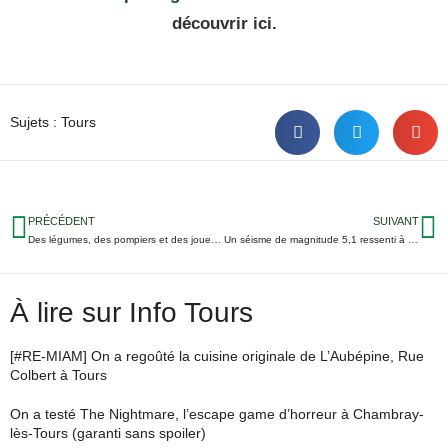
découvrir ici.
Sujets :
Tours
PRÉCÉDENT
SUIVANT
Des légumes, des pompiers et des jouets : encore un week-end bien chargé en Touraine !
Un séisme de magnitude 5,1 ressenti à Tours vendredi matin
À lire sur Info Tours
[#RE-MIAM] On a regoûté la cuisine originale de L’Aubépine, Rue
Colbert à Tours
On a testé The Nightmare, l’escape game d’horreur à Chambray-
lès-Tours (garanti sans spoiler)