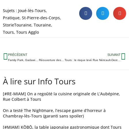
Sujets :
Joué-lès-Tours
,
Pratique
,
St-Pierre-des-Corps
,
StorieTouraine
,
Touraine
,
Tours
,
Tours Agglo
PRÉCÉDENT
SUIVANT
Family Park, Gadawi… Réouverture des parcs d’attractions d’Indre-et-Loire (avant une grosse nouveauté)
Tours : le risque levé Rue Néricault-Destouches, la circulation peut reprendre
À lire sur Info Tours
[#RE-MIAM] On a regoûté la cuisine originale de L’Aubépine,
Rue Colbert à Tours
On a testé The Nightmare, l’escape game d’horreur à
Chambray-lès-Tours (garanti sans spoiler)
[#MIAM] KŌBŌ, la table japonaise gastronomique dont Tours