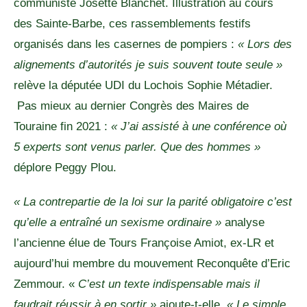
communiste Josette Blanchet. Illustration au cours
des Sainte-Barbe, ces rassemblements festifs
organisés dans les casernes de pompiers :
« Lors des
alignements d’autorités je suis souvent toute seule »
relève la députée UDI du Lochois Sophie Métadier.
Pas mieux au dernier Congrès des Maires de
Touraine fin 2021 :
« J’ai assisté à une conférence où
5 experts sont venus parler. Que des hommes »
déplore Peggy Plou.
« La contrepartie de la loi sur la parité obligatoire c’est
qu’elle a entraîné un sexisme ordinaire »
analyse
l’ancienne élue de Tours Françoise Amiot, ex-LR et
aujourd’hui membre du mouvement Reconquête d’Eric
Zemmour. «
C’est un texte indispensable mais il
faudrait réussir à en sortir »
ajoute-t-elle.
« Le simple