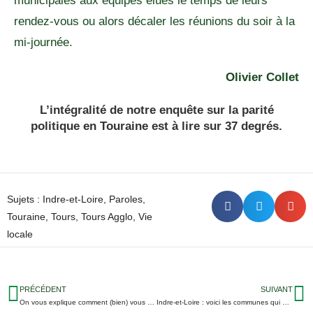
municipales aux équipes élues le temps de leurs
rendez-vous ou alors décaler les réunions du soir à la
mi-journée.
Olivier Collet
L’intégralité de notre enquête sur la parité
politique en Touraine
est à lire sur 37 degrés.
Sujets :
Indre-et-Loire
,
Paroles
,
Touraine
,
Tours
,
Tours Agglo
,
Vie
locale
PRÉCÉDENT
SUIVANT
On vous explique comment (bien) vous débarrasser de votre sapin cette année
Indre-et-Loire : voici les communes qui perdent le plus d’habitants… et celles qui en gagnent le plus