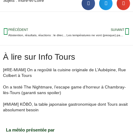
Sujets :
Indre-et-Loire
PRÉCÉDENT
SUIVANT
Abstention, résultats, réactions : le direct du 2e tour des Régionales en Centre-Val de Loire
Les températures ne vont (presque) pas remonter cette semaine en Touraine
À lire sur Info Tours
[#RE-MIAM] On a regoûté la cuisine originale de L’Aubépine, Rue
Colbert à Tours
On a testé The Nightmare, l’escape game d’horreur à Chambray-
lès-Tours (garanti sans spoiler)
[#MIAM] KŌBŌ, la table japonaise gastronomique dont Tours avait
absolument besoin
La météo présentée par