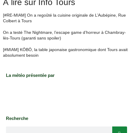
À lire sur Info Tours
[#RE-MIAM] On a regoûté la cuisine originale de L’Aubépine, Rue
Colbert à Tours
On a testé The Nightmare, l’escape game d’horreur à Chambray-
lès-Tours (garanti sans spoiler)
[#MIAM] KŌBŌ, la table japonaise gastronomique dont Tours avait
absolument besoin
La météo présentée par
Recherche