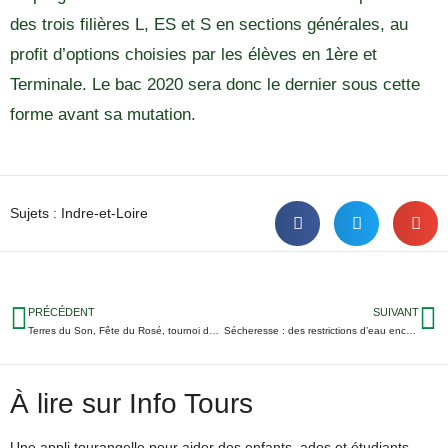
des trois filières L, ES et S en sections générales, au
profit d’options choisies par les élèves en 1ère et
Terminale. Le bac 2020 sera donc le dernier sous cette
forme avant sa mutation.
Sujets :
Indre-et-Loire
PRÉCÉDENT
SUIVANT
Terres du Son, Fête du Rosé, tournoi de foot… 5 événements immanquables ce week-end en Indre-et-Loire
Sécheresse : des restrictions d’eau encore durcies en Indre-et-Loire
À lire sur Info Tours
Une appli tourangelle pour aider des enfants, ados et étudiants