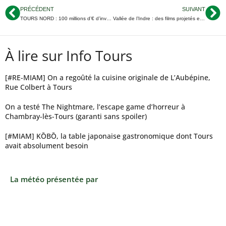
PRÉCÉDENT
SUIVANT
TOURS NORD : 100 millions d’€ d’investissements pour STMicroelectronics
Vallée de l’Indre : des films projetés en plein air tout l’été
À lire sur Info Tours
[#RE-MIAM] On a regoûté la cuisine originale de L’Aubépine,
Rue Colbert à Tours
On a testé The Nightmare, l’escape game d’horreur à
Chambray-lès-Tours (garanti sans spoiler)
[#MIAM] KŌBŌ, la table japonaise gastronomique dont Tours
avait absolument besoin
La météo présentée par