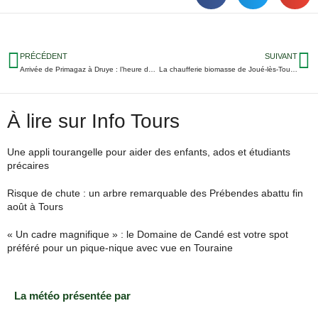
PRÉCÉDENT
SUIVANT
Arrivée de Primagaz à Druye : l’heure de la concertation
La chaufferie biomasse de Joué-lès-Tours va chauffer 7500 logements
À lire sur Info Tours
Une appli tourangelle pour aider des enfants, ados et étudiants
précaires
Risque de chute : un arbre remarquable des Prébendes abattu fin
août à Tours
« Un cadre magnifique » : le Domaine de Candé est votre spot
préféré pour un pique-nique avec vue en Touraine
La météo présentée par