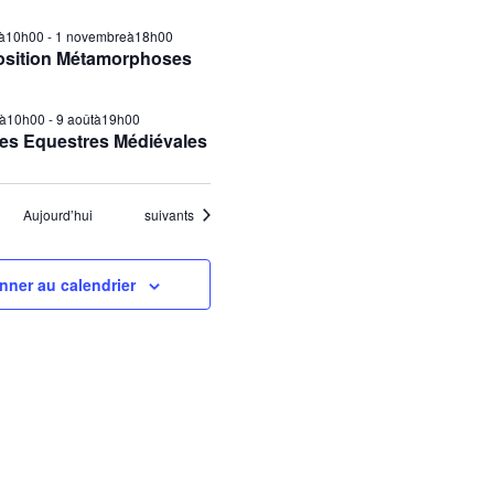
ilà10h00
-
1 novembreà18h00
osition Métamorphoses
tà10h00
-
9 aoûtà19h00
es Equestres Médiévales
Évènements
Aujourd’hui
suivants
nner au calendrier