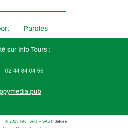
ort
Paroles
té sur Info Tours :
02 44 84 04 56
ppymedia.pub
© 2025 Info Tours – SAS
Indéloire