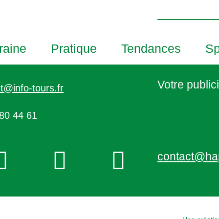
h
o
t
o
raine
Pratique
Tendances
Sp
V
i
e
Votre publici
t@info-tours.fr
w
80 44 61
contact@ha