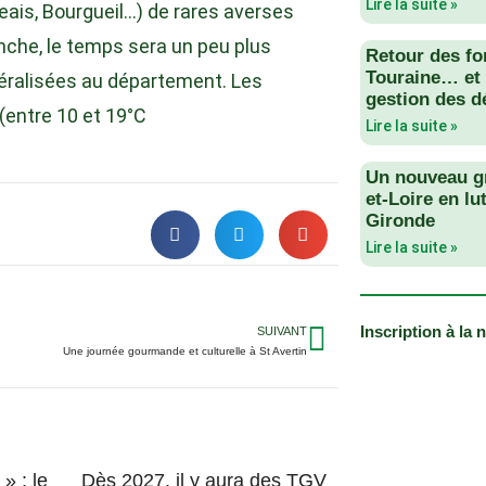
Lire la suite »
ais, Bourgueil…) de rares averses
anche, le temps sera un peu plus
Retour des fo
Touraine… et 
néralisées au département. Les
gestion des d
(entre 10 et 19°C
Lire la suite »
Un nouveau g
et-Loire en lu
Gironde
Lire la suite »
Inscription à la 
SUIVANT
Une journée gourmande et culturelle à St Avertin
» : le
Dès 2027, il y aura des TGV