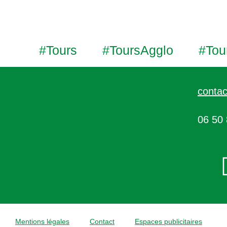
#Tours
#ToursAgglo
#Tou
contac
06 50 
Mentions légales
Contact
Espaces publicitaires