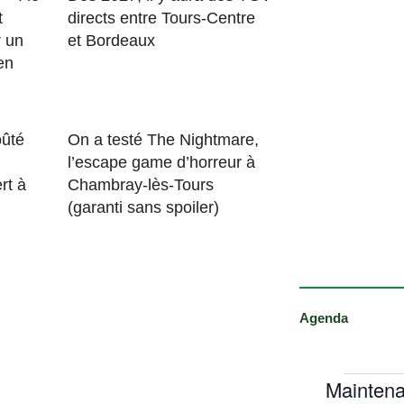
t
directs entre Tours-Centre
r un
et Bordeaux
en
ûté
On a testé The Nightmare,
l’escape game d’horreur à
rt à
Chambray-lès-Tours
(garanti sans spoiler)
Agenda
Maintena