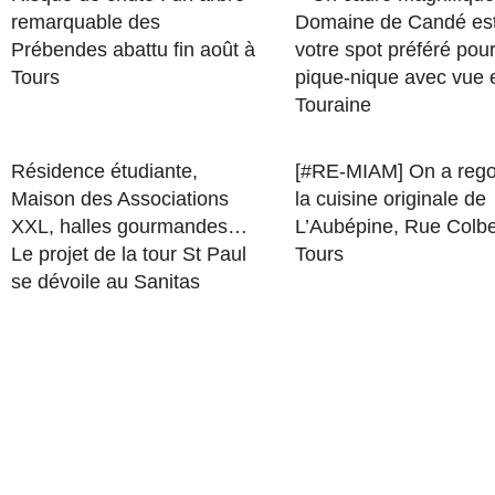
remarquable des
Domaine de Candé es
Prébendes abattu fin août à
votre spot préféré pou
Tours
pique-nique avec vue 
Touraine
Résidence étudiante,
[#RE-MIAM] On a rego
Maison des Associations
la cuisine originale de
XXL, halles gourmandes…
L’Aubépine, Rue Colbe
Le projet de la tour St Paul
Tours
se dévoile au Sanitas