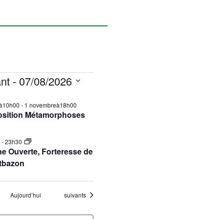
nt
 - 
07/08/2026
ilà10h00
-
1 novembreà18h00
osition Métamorphoses
0
-
23h30
e Ouverte, Forteresse de
tbazon
Évènements
Aujourd’hui
suivants