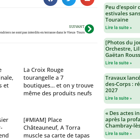
Peu d’espoir 
estivales san
Touraine
SUIVANT
Lire la suite »
endriers ne sont pas interdits en terrasse dans le Vieux-Tours
[Photos du jo
Orchestre, Li
Gaëtan Rouss
Lire la suite »
e
La Croix Rouge
inale,
tourangelle a 7
Travaux lancés
des-Corps : 
s et
boutiques… et on y trouve
2027
même des produits neufs
Lire la suite »
« Des actes i
après la profa
sier
[#MIAM] Place
Chambray-lès
-
Châteauneuf, A Torra
Lire la suite »
end
muscle sa carte de tapas