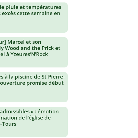
de pluie et températures
s excès cette semaine en
ur] Marcel et son
lly Wood and the Prick et
el à Yzeures’N’Rock
 à la piscine de St-Pierre-
réouverture promise début
nadmissibles » : émotion
nation de l’église de
-Tours