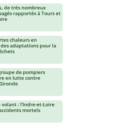
s, de très nombreux
agés rapportés à Tours et
oire
rtes chaleurs en
 des adaptations pour la
échets
groupe de pompiers
re en lutte contre
 Gironde
volant : l’Indre-et-Loire
 accidents mortels