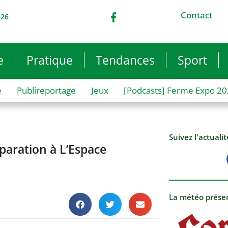
Contact
026
e
Pratique
Tendances
Sport
e
Publireportage
Jeux
[Podcasts] Ferme Expo 2
Suivez l'actuali
paration à L’Espace
La météo prése