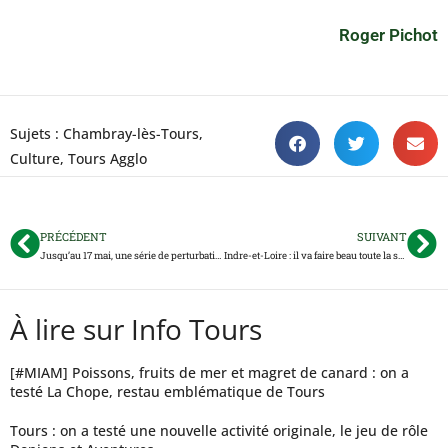
Roger Pichot
Sujets :
Chambray-lès-Tours
,
Culture
,
Tours Agglo
PRÉCÉDENT
SUIVANT
Jusqu’au 17 mai, une série de perturbations sur l’A10 et l’A85
Indre-et-Loire : il va faire beau toute la semaine… avant un week-end bien moche
À lire sur Info Tours
[#MIAM] Poissons, fruits de mer et magret de canard : on a
testé La Chope, restau emblématique de Tours
Tours : on a testé une nouvelle activité originale, le jeu de rôle