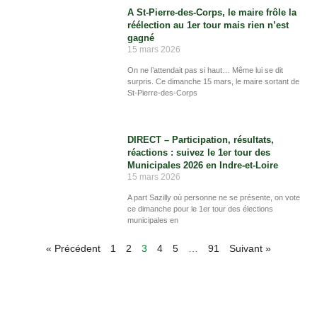
A St-Pierre-des-Corps, le maire frôle la
réélection au 1er tour mais rien n’est
gagné
15 mars 2026
On ne l’attendait pas si haut… Même lui se dit
surpris. Ce dimanche 15 mars, le maire sortant de
St-Pierre-des-Corps
DIRECT – Participation, résultats,
réactions : suivez le 1er tour des
Municipales 2026 en Indre-et-Loire
15 mars 2026
A part Sazilly où personne ne se présente, on vote
ce dimanche pour le 1er tour des élections
municipales en
« Précédent
1
2
3
4
5
…
91
Suivant »