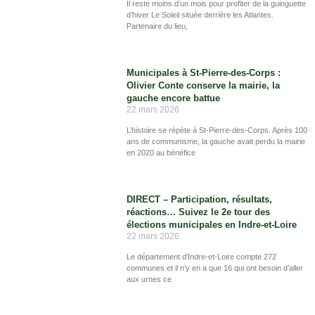
Il reste moins d’un mois pour profiter de la guinguette
d’hiver Le Soleil située derrière les Atlantes.
Partenaire du lieu,
Municipales à St-Pierre-des-Corps :
Olivier Conte conserve la mairie, la
gauche encore battue
22 mars 2026
L’histoire se répète à St-Pierre-des-Corps. Après 100
ans de communisme, la gauche avait perdu la mairie
en 2020 au bénéfice
DIRECT – Participation, résultats,
réactions… Suivez le 2e tour des
élections municipales en Indre-et-Loire
22 mars 2026
Le département d’Indre-et-Loire compte 272
communes et il n’y en a que 16 qui ont besoin d’aller
aux urnes ce