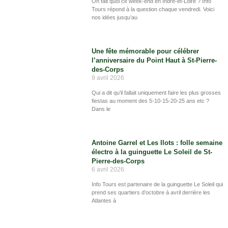
On fait quoi ce week-end en Indre-et-Loire ? Info
Tours répond à la question chaque vendredi. Voici
nos idées jusqu’au
Une fête mémorable pour célébrer
l’anniversaire du Point Haut à St-Pierre-
des-Corps
9 avril 2026
Qui a dit qu’il fallait uniquement faire les plus grosses
fiestas au moment des 5-10-15-20-25 ans etc ?
Dans le
Antoine Garrel et Les Ilots : folle semaine
électro à la guinguette Le Soleil de St-
Pierre-des-Corps
6 avril 2026
Info Tours est partenaire de la guinguette Le Soleil qui
prend ses quartiers d’octobre à avril derrière les
Atlantes à