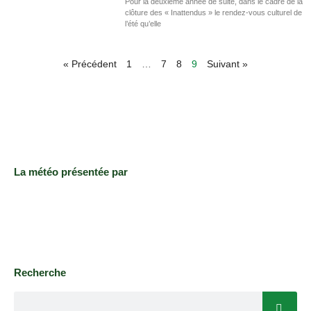
Pour la deuxième année de suite, dans le cadre de la
clôture des « Inattendus » le rendez-vous culturel de
l’été qu’elle
« Précédent
1
…
7
8
9
Suivant »
La météo présentée par
Recherche