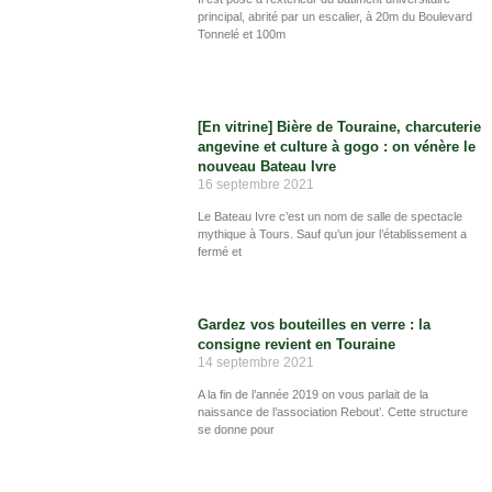
principal, abrité par un escalier, à 20m du Boulevard
Tonnelé et 100m
[En vitrine] Bière de Touraine, charcuterie
angevine et culture à gogo : on vénère le
nouveau Bateau Ivre
16 septembre 2021
Le Bateau Ivre c’est un nom de salle de spectacle
mythique à Tours. Sauf qu’un jour l’établissement a
fermé et
Gardez vos bouteilles en verre : la
consigne revient en Touraine
14 septembre 2021
A la fin de l’année 2019 on vous parlait de la
naissance de l’association Rebout’. Cette structure
se donne pour