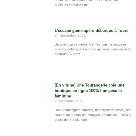
centre de maintenance de Tours-Nord, situé
quelques centaines de
L’escape game apéro débarque à Tours
24 décembre 2021
Un apéro ça se mérite. Ce n’est pas ce nouveau
concept débarquant à Tours qui vous convaincra du
contraire. Surfant
[En vitrine] Une Tourangelle crée une
boutique en ligne 100% française et
féminine
2 décembre 2021
Des cosmétiques naturels, des bijoux de cristal, des
tisanes ou encore des bougies artisanales… Voilà le
genre de produits que