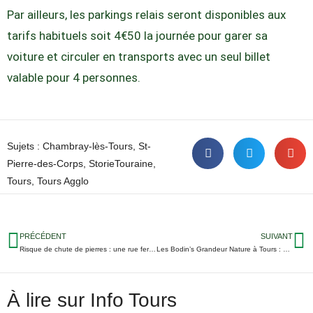
Par ailleurs, les parkings relais seront disponibles aux
tarifs habituels soit 4€50 la journée pour garer sa
voiture et circuler en transports avec un seul billet
valable pour 4 personnes.
Sujets :
Chambray-lès-Tours
,
St-
Pierre-des-Corps
,
StorieTouraine
,
Tours
,
Tours Agglo
PRÉCÉDENT
SUIVANT
Risque de chute de pierres : une rue fermée à Saint-Avertin
Les Bodin’s Grandeur Nature à Tours : gagnez vos places pour rire avec eux au Parc Expo
À lire sur Info Tours