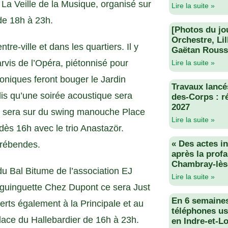
 Veille de la Musique, organisé sur
Lire la suite »
de 18h à 23h.
[Photos du jo
Orchestre, Li
tre-ville et dans les quartiers. Il y
Gaëtan Rouss
vis de l’Opéra, piétonnisé pour
Lire la suite »
troniques feront bouger le Jardin
Travaux lancés
s qu’une soirée acoustique sera
des-Corps : r
2027
n sera sur du swing manouche Place
Lire la suite »
s 16h avec le trio Anastazör.
« Des actes i
Prébendes.
après la profa
Chambray-lès
du Bal Bitume de l’association EJ
Lire la suite »
 guinguette Chez Dupont ce sera Just
En 6 semaine
rts également à la Principale et au
téléphones us
lace du Hallebardier de 16h à 23h.
en Indre-et-Lo