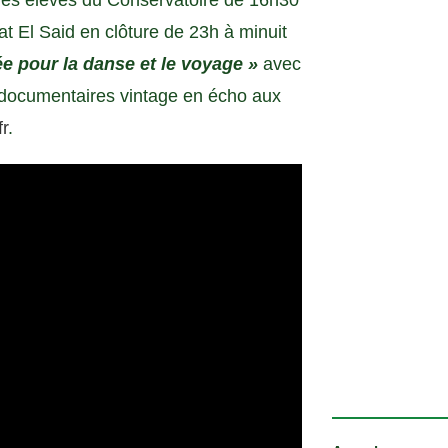
des élèves du Conservatoire de 16h30
at El Said en clôture de 23h à minuit
ée pour la danse et le voyage »
avec
t documentaires vintage en écho aux
r
.