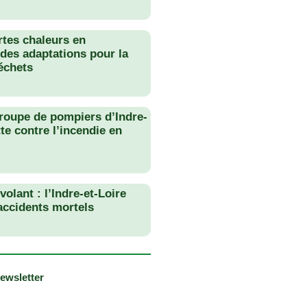
rtes chaleurs en
des adaptations pour la
échets
roupe de pompiers d’Indre-
tte contre l’incendie en
olant : l’Indre-et-Loire
 accidents mortels
newsletter