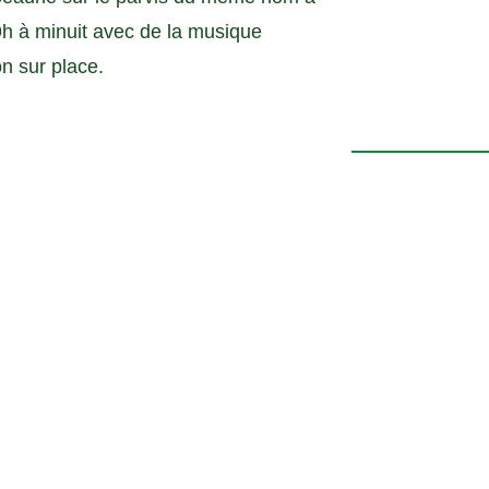
d
i
9h à minuit avec de la musique
a
n
n sur place.
t
P
e
h
o
t
o
V
i
e
w