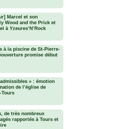
ur] Marcel et son
lly Wood and the Prick et
el à Yzeures’N’Rock
 à la piscine de St-Pierre-
éouverture promise début
nadmissibles » : émotion
nation de l’église de
-Tours
s, de très nombreux
agés rapportés à Tours et
ire