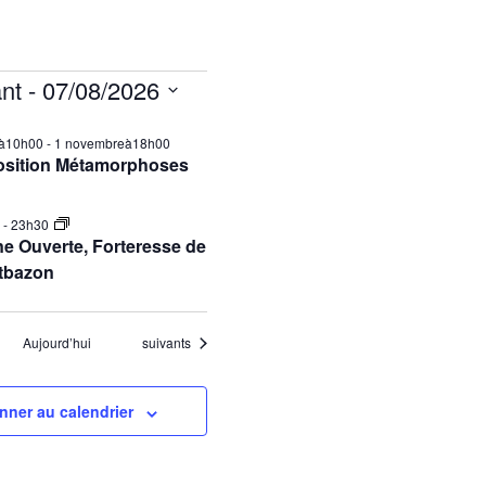
nt
 - 
07/08/2026
ilà10h00
-
1 novembreà18h00
osition Métamorphoses
0
-
23h30
e Ouverte, Forteresse de
tbazon
Évènements
Aujourd’hui
suivants
nner au calendrier