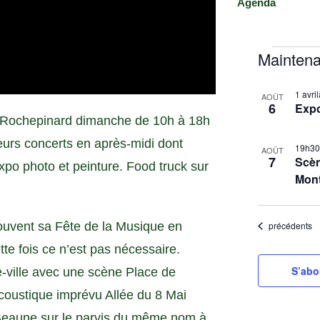
Agenda
Maintena
S
L
1 avr
é
AOÛT
6
Exp
i
l
 de Rochepinard dimanche de 10h à 18h
s
e
ieurs concerts en après-midi dont
19h3
t
c
AOÛT
7
Scèn
o photo et peinture. Food truck sur
t
o
Mon
i
f
o
e
n
Évènements
ouvent sa Fête de la Musique en
précédents
v
n
te fois ce n’est pas nécessaire.
e
e
n
S’abo
-ville avec une scène Place de
z
t
l
coustique imprévu Allée du 8 Mai
s
a
Beaune sur le parvis du même nom à