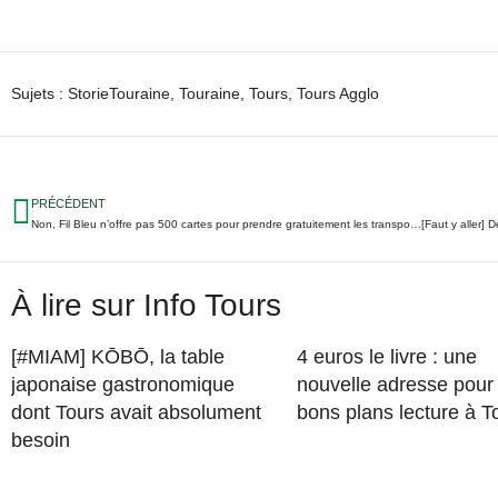
Sujets :
StorieTouraine
,
Touraine
,
Tours
,
Tours Agglo
PRÉCÉDENT
Non, Fil Bleu n’offre pas 500 cartes pour prendre gratuitement les transports pendant un an
À lire sur Info Tours
[#MIAM] KŌBŌ, la table
4 euros le livre : une
japonaise gastronomique
nouvelle adresse pour
dont Tours avait absolument
bons plans lecture à T
besoin