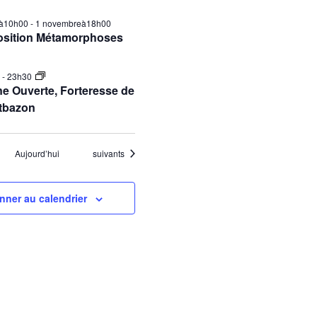
ilà10h00
-
1 novembreà18h00
osition Métamorphoses
0
-
23h30
e Ouverte, Forteresse de
tbazon
Évènements
Aujourd’hui
suivants
nner au calendrier