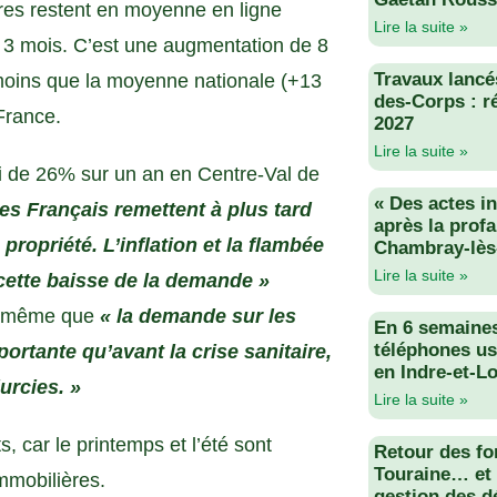
fres restent en moyenne en ligne
Lire la suite »
 3 mois. C’est une augmentation de 8
Travaux lancés
 moins que la moyenne nationale (+13
des-Corps : r
 France.
2027
Lire la suite »
li de 26% sur un an en Centre-Val de
« Des actes i
es Français remettent à plus tard
après la profa
propriété. L’inflation et la flambée
Chambray-lès
Lire la suite »
cette baisse de la demande »
de même que
« la demande sur les
En 6 semaine
téléphones us
rtante qu’avant la crise sanitaire,
en Indre-et-Lo
urcies. »
Lire la suite »
, car le printemps et l’été sont
Retour des fo
Touraine… et 
immobilières.
gestion des d