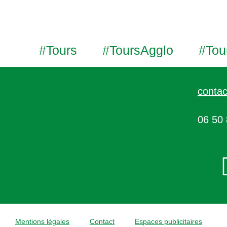
#Tours
#ToursAgglo
#Tou
contac
06 50 
Mentions légales
Contact
Espaces publicitaires