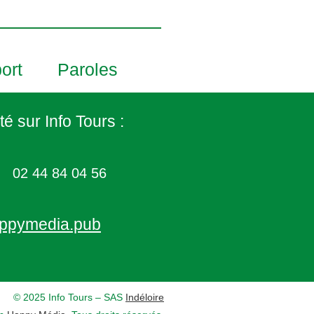
ort
Paroles
té sur Info Tours :
02 44 84 04 56
ppymedia.pub
© 2025 Info Tours – SAS
Indéloire