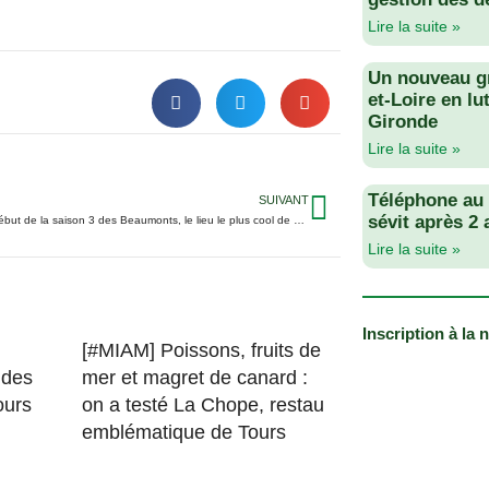
Lire la suite »
Un nouveau g
et-Loire en lu
Gironde
Lire la suite »
Téléphone au v
SUIVANT
sévit après 2
[Faut y aller] Début de la saison 3 des Beaumonts, le lieu le plus cool de Tours-Ouest
Lire la suite »
Inscription à la 
[#MIAM] Poissons, fruits de
 des
mer et magret de canard :
ours
on a testé La Chope, restau
emblématique de Tours