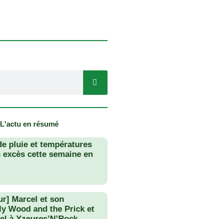
 L'actu en résumé
de pluie et températures
s excès cette semaine en
ur] Marcel et son
lly Wood and the Prick et
el à Yzeures’N’Rock