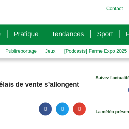
Contact
e
Pratique
Tendances
Sport
P
Publireportage
Jeux
[Podcasts] Ferme Expo 2025
Suivez l'actualit
élais de vente s’allongent
La météo présen