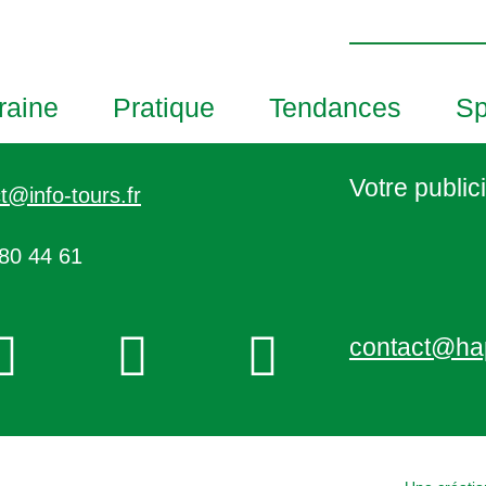
h
o
t
o
raine
Pratique
Tendances
Sp
V
i
e
Votre publici
t@info-tours.fr
w
80 44 61
contact@ha