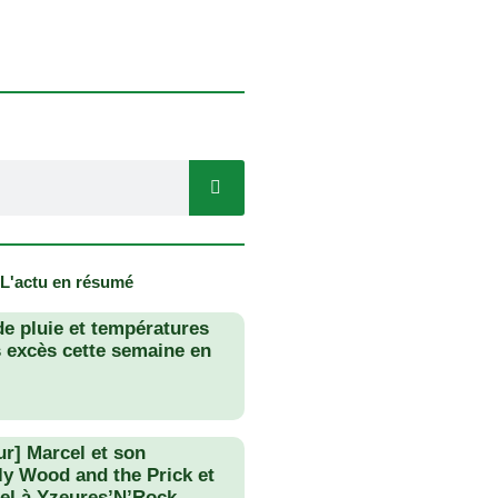
 L'actu en résumé
de pluie et températures
s excès cette semaine en
ur] Marcel et son
lly Wood and the Prick et
el à Yzeures’N’Rock