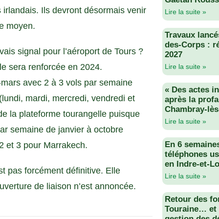
 irlandais. Ils devront désormais venir
Lire la suite »
tre moyen.
Travaux lancés
des-Corps : r
ais signal pour l’aéroport de Tours ?
2027
ille sera renforcée en 2024.
Lire la suite »
i-mars avec 2 à 3 vols par semaine
« Des actes i
(lundi, mardi, mercredi, vendredi et
après la profa
Chambray-lès
 de la plateforme tourangelle puisque
Lire la suite »
par semaine de janvier à octobre
En 6 semaine
 2 et 3 pour Marrakech.
téléphones us
en Indre-et-Lo
t pas forcément définitive. Elle
Lire la suite »
uverture de liaison n’est annoncée.
Retour des fo
Touraine… et 
gestion des d