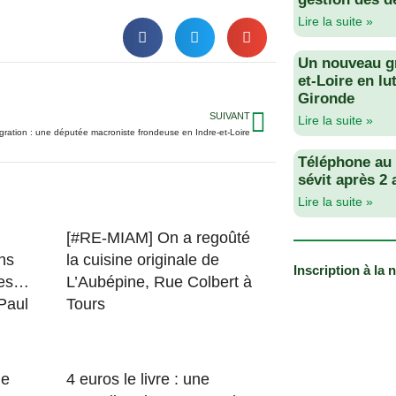
Lire la suite »
Un nouveau g
et-Loire en lu
Gironde
SUIVANT
Lire la suite »
gration : une députée macroniste frondeuse en Indre-et-Loire
Téléphone au v
sévit après 2
Lire la suite »
[#RE-MIAM] On a regoûté
ns
la cuisine originale de
Inscription à la 
des…
L’Aubépine, Rue Colbert à
 Paul
Tours
le
4 euros le livre : une