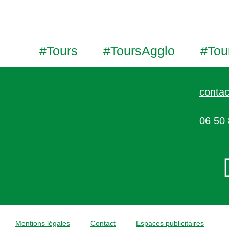
#Tours
#ToursAgglo
#Tou
contac
06 50 
Mentions légales
Contact
Espaces publicitaires