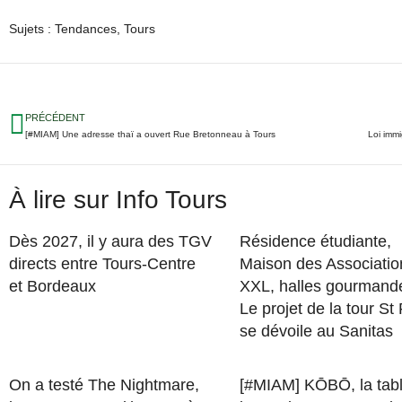
Sujets :
Tendances
,
Tours
PRÉCÉDENT
[#MIAM] Une adresse thaï a ouvert Rue Bretonneau à Tours
Loi immi
À lire sur Info Tours
Dès 2027, il y aura des TGV
Résidence étudiante,
directs entre Tours-Centre
Maison des Associatio
et Bordeaux
XXL, halles gourman
Le projet de la tour St
se dévoile au Sanitas
On a testé The Nightmare,
[#MIAM] KŌBŌ, la tab