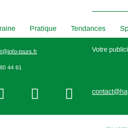
h
o
t
o
raine
Pratique
Tendances
Sp
V
i
e
Votre publici
t@info-tours.fr
w
80 44 61
contact@ha