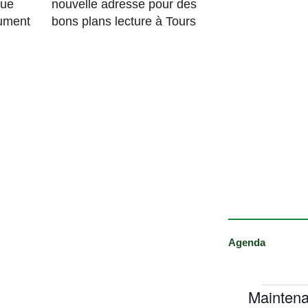
que
nouvelle adresse pour des
lument
bons plans lecture à Tours
Agenda
Maintena