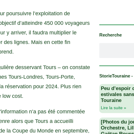
ur poursuivre l’exploitation de
objectif d’atteindre 450 000 voyageurs
y arriver, il faudra multiplier le
Recherche
des lignes. Mais en cette fin
prend.
gulière desservant Tours – on constate
StorieTouraine -
ignes Tours-Londres, Tours-Porte,
la réservation pour 2024. Plus rien
Peu d’espoir 
estivales san
 low cost.
Touraine
Lire la suite »
 l’information n’a pas été commentée
enre alors que Tours a accueilli
[Photos du jo
Orchestre, Li
e de la Coupe du Monde en septembre,
Gaëtan Rouss