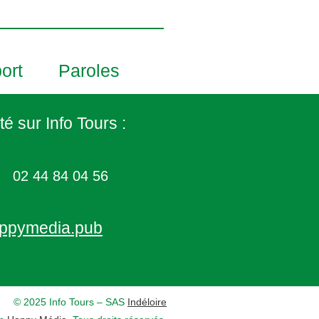
ort
Paroles
té sur Info Tours :
02 44 84 04 56
ppymedia.pub
© 2025 Info Tours – SAS
Indéloire