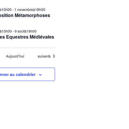
ilà10h00
-
1 novembreà18h00
osition Métamorphoses
tà10h00
-
9 aoûtà19h00
es Equestres Médiévales
Évènements
Aujourd’hui
suivants
nner au calendrier