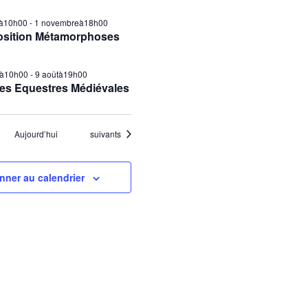
ilà10h00
-
1 novembreà18h00
osition Métamorphoses
tà10h00
-
9 aoûtà19h00
es Equestres Médiévales
Évènements
Aujourd’hui
suivants
nner au calendrier