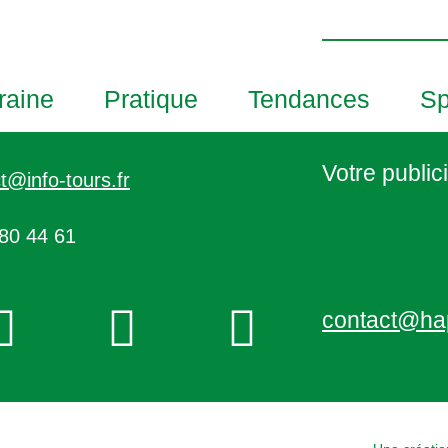
h
o
t
o
raine
Pratique
Tendances
Sp
V
i
e
Votre publici
t@info-tours.fr
w
80 44 61
contact@ha