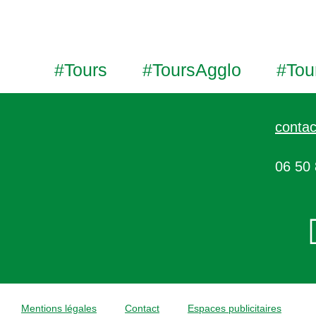
#Tours
#ToursAgglo
#Tou
contac
06 50 
Mentions légales
Contact
Espaces publicitaires