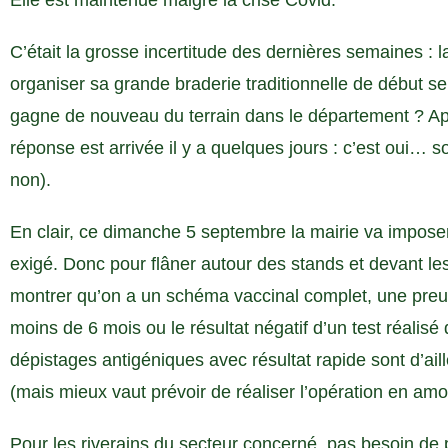
Elle est maintenue malgré la crise Covid.
C’était la grosse incertitude des dernières semaines : la 
organiser sa grande braderie traditionnelle de début s
gagne de nouveau du terrain dans le département ? Apr
réponse est arrivée il y a quelques jours : c’est oui… so
non).
En clair, ce dimanche 5 septembre la mairie va imposer
exigé. Donc pour flâner autour des stands et devant le
montrer qu’on a un schéma vaccinal complet, une preu
moins de 6 mois ou le résultat négatif d’un test réali
dépistages antigéniques avec résultat rapide sont d’ail
(mais mieux vaut prévoir de réaliser l’opération en amont
Pour les riverains du secteur concerné, pas besoin de pa