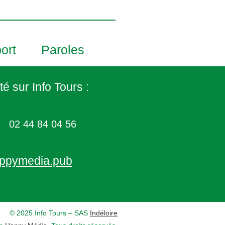
ort
Paroles
té sur Info Tours :
02 44 84 04 56
ppymedia.pub
© 2025 Info Tours – SAS
Indéloire