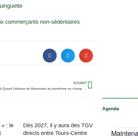
Guinguette
x commerçants non-sédentaires
SUIVANT
[Photos du jour] Quand l’abbaye de Marmoutier se transforme en champ de bataille…
Agenda
» : le
Dès 2027, il y aura des TGV
Maintena
t
directs entre Tours-Centre