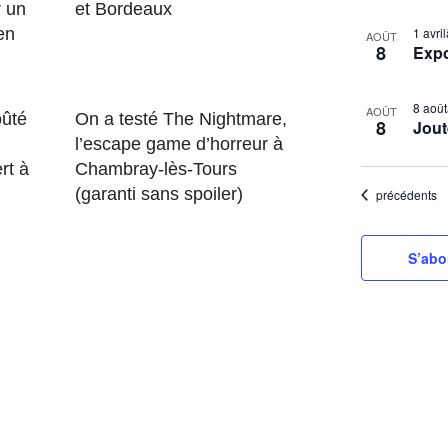
r un
et Bordeaux
S
L
en
1 avr
é
AOÛT
8
Exp
i
l
s
e
8 aoû
t
c
AOÛT
ûté
On a testé The Nightmare,
8
Jout
t
o
l’escape game d’horreur à
i
f
rt à
Chambray-lès-Tours
o
(garanti sans spoiler)
Évènements
e
précédents
n
v
n
e
S’abo
e
n
z
t
l
s
a
d
i
a
n
t
P
e