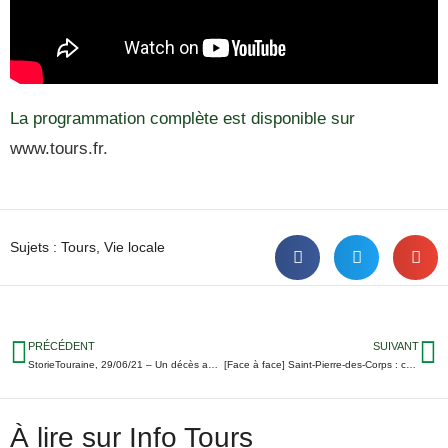
La programmation complète est disponible sur
www.tours.fr
.
Sujets :
Tours
,
Vie locale
PRÉCÉDENT
SUIVANT
StorieTouraine, 29/06/21 – Un décès après une sortie champignons ; Jugement en septembre pour les Gilets Jaunes du Fouquet’s ; Grève SNCF jeudi…
[Face à face] Saint-Pierre-des-Corps : conseil municipal enflammé autour du Magasin Général
À lire sur Info Tours