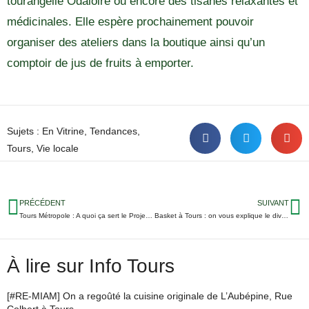
tourangelle Odaloire ou encore des tisanes relaxantes et
médicinales. Elle espère prochainement pouvoir
organiser des ateliers dans la boutique ainsi qu’un
comptoir de jus de fruits à emporter.
Sujets :
En Vitrine
,
Tendances
,
Tours
,
Vie locale
PRÉCÉDENT
SUIVANT
Tours Métropole : A quoi ça sert le Projet Alimentaire Territorial ?
Basket à Tours : on vous explique le divorce à l’UTBM
À lire sur Info Tours
[#RE-MIAM] On a regoûté la cuisine originale de L’Aubépine, Rue
Colbert à Tours