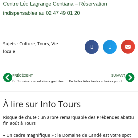
Centre Léo Lagrange Gentiana – Réservation
indispensables au 02 47 49 01 20
Sujets :
Culture
,
Tours
,
Vie
locale
PRÉCÉDENT
SUIVANT
En Touraine, consultations gratuites pour surveiller le dos des 8-12 ans
De belles têtes toutes colorées pour la 4ème édition d’Happy Color Tours
À lire sur Info Tours
Risque de chute : un arbre remarquable des Prébendes abattu
fin août à Tours
« Un cadre magnifique » : le Domaine de Candé est votre spot