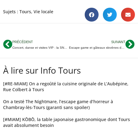
Sujets :
Tours
,
Vie locale
PRÉCÉDENT
SUIVANT
Concert, danse et visites VIP : la SNCF réveille ses gares à Tours et St-Pierre-des-Corps
Escape game et gâteaux slovènes dans le Jardin des Prébendes de Tours dimanche
À lire sur Info Tours
[#RE-MIAM] On a regoûté la cuisine originale de L’Aubépine,
Rue Colbert à Tours
On a testé The Nightmare, l’escape game d’horreur à
Chambray-lès-Tours (garanti sans spoiler)
[#MIAM] KŌBŌ, la table japonaise gastronomique dont Tours
avait absolument besoin