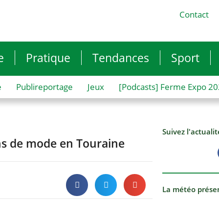
Contact
e
Pratique
Tendances
Sport
e
Publireportage
Jeux
[Podcasts] Ferme Expo 2
Suivez l'actuali
ans de mode en Touraine
La météo prése