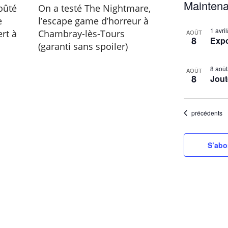
Maintena
oûté
On a testé The Nightmare,
e
l’escape game d’horreur à
S
L
1 avr
rt à
Chambray-lès-Tours
é
AOÛT
8
Exp
i
(garanti sans spoiler)
l
s
e
t
8 aoû
c
AOÛT
8
Jout
t
o
i
f
o
e
Évènements
précédents
n
v
n
e
S’abo
e
n
z
t
l
s
a
i
d
a
n
t
P