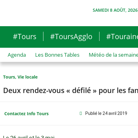
SAMEDI 8 AOÛT, 2026
#Tours
#ToursAgglo
#Tourain
Agenda
Les Bonnes Tables
Météo de la semain
Tours
,
Vie locale
Deux rendez-vous « défilé » pour les f
Contactez Info Tours
Publié le
24 avril 2019
Le 26 avril et le 3 mai.