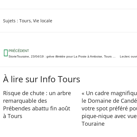
Sujets :
Tours
,
Vie locale
PRÉCÉDENT
StorieTouraine, 23/04/19 : grève illimitée pour La Poste à Amboise, Tours adhère aux petits déjeuners gratuits à l’école, un vide dressing samedi…
Leclerc ouvr
À lire sur Info Tours
Risque de chute : un arbre
« Un cadre magnifique
remarquable des
le Domaine de Candé
Prébendes abattu fin août
votre spot préféré po
à Tours
pique-nique avec vue
Touraine