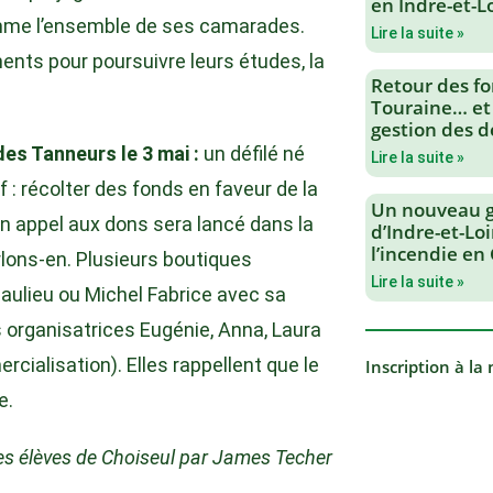
en Indre-et-L
omme l’ensemble de ses camarades.
Lire la suite »
ents pour poursuivre leurs études, la
Retour des fo
Touraine… et
gestion des d
des Tanneurs le 3 mai :
un défilé né
Lire la suite »
if : récolter des fonds en faveur de la
Un nouveau 
 un appel aux dons sera lancé dans la
d’Indre-et-Loi
l’incendie en
rlons-en. Plusieurs boutiques
Lire la suite »
ulieu ou Michel Fabrice avec sa
organisatrices Eugénie, Anna, Laura
cialisation). Elles rappellent que le
Inscription à la
e.
des élèves de Choiseul par James Techer