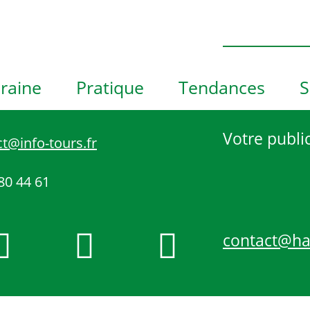
e
h
o
t
o
raine
Pratique
Tendances
S
V
i
e
Votre public
t@info-tours.fr
w
80 44 61
contact@h