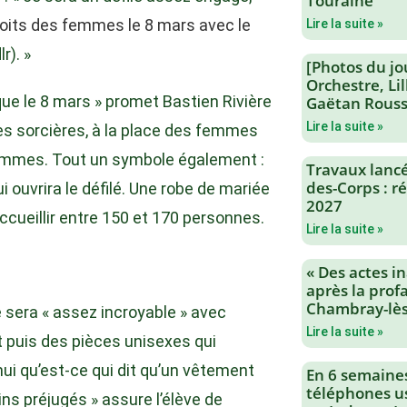
Touraine
droits des femmes le 8 mars avec le
Lire la suite »
r). »
[Photos du jo
Orchestre, Li
ue le 8 mars » promet Bastien Rivière
Gaëtan Rouss
Lire la suite »
 sorcières, à la place des femmes
femmes. Tout un symbole également :
Travaux lancés
des-Corps : 
 ouvrira le défilé. Une robe de mariée
2027
cueillir entre 150 et 170 personnes.
Lire la suite »
« Des actes i
après la profa
Chambray-lès
 sera « assez incroyable » avec
Lire la suite »
uis des pièces unisexes qui
hui qu’est-ce qui dit qu’un vêtement
En 6 semaine
téléphones us
ns préjugés » assure l’élève de