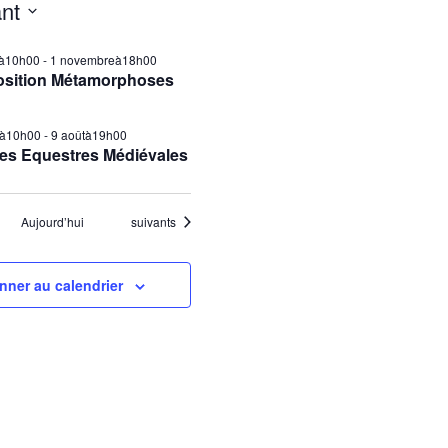
nt
ilà10h00
-
1 novembreà18h00
osition Métamorphoses
tà10h00
-
9 aoûtà19h00
es Equestres Médiévales
Évènements
Aujourd’hui
suivants
nner au calendrier