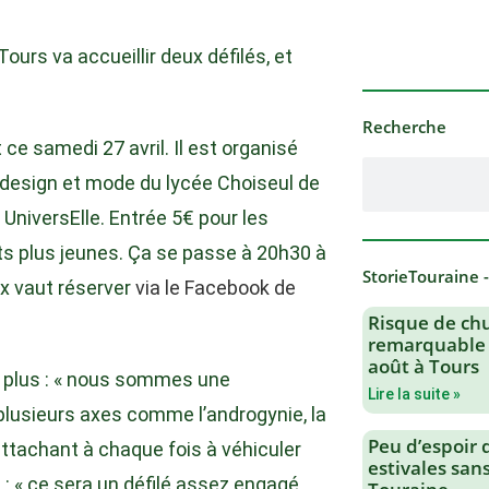
ours va accueillir deux défilés, et
Recherche
 ce samedi 27 avril. Il est organisé
S design et mode du lycée Choiseul de
UniversElle. Entrée 5€ pour les
nts plus jeunes. Ça se passe à 20h30 à
StorieTouraine 
x vaut réserver
via le Facebook de
Risque de chu
remarquable 
août à Tours
t plus : « nous sommes une
Lire la suite »
plusieurs axes comme l’androgynie, la
Peu d’espoir 
’attachant à chaque fois à véhiculer
estivales san
: « ce sera un défilé assez engagé,