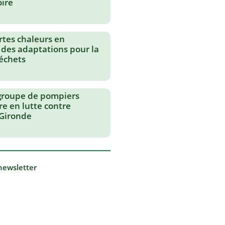
oire
rtes chaleurs en
 des adaptations pour la
échets
groupe de pompiers
re en lutte contre
 Gironde
 newsletter