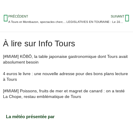
PRÉCÉDENT
SUIVANT
A Tours et Montbazon, spectacles cherchent bénévoles
LEGISLATIVES EN TOURAINE : Le 2ème tour en direct
À lire sur Info Tours
[#MIAM] KŌBŌ, la table japonaise gastronomique dont Tours avait
absolument besoin
4 euros le livre : une nouvelle adresse pour des bons plans lecture
à Tours
[#MIAM] Poissons, fruits de mer et magret de canard : on a testé
La Chope, restau emblématique de Tours
La météo présentée par