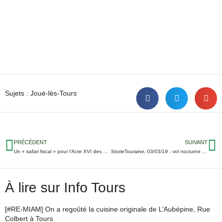
Sujets :
Joué-lès-Tours
PRÉCÉDENT
SUIVANT
Un « safari fiscal » pour l’Acte XVI des Gilets Jaunes à Tours
StorieTouraine, 03/03/19 : vol nocturne à Tours, cours sur les accords vin-fromage, fin de saison pour les Remparts…
À lire sur Info Tours
[#RE-MIAM] On a regoûté la cuisine originale de L’Aubépine, Rue
Colbert à Tours