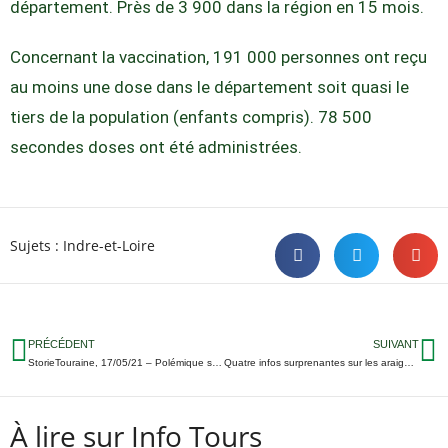
département. Près de 3 900 dans la région en 15 mois.
Concernant la vaccination, 191 000 personnes ont reçu
au moins une dose dans le département soit quasi le
tiers de la population (enfants compris). 78 500
secondes doses ont été administrées.
Sujets :
Indre-et-Loire
PRÉCÉDENT
SUIVANT
StorieTouraine, 17/05/21 – Polémique sur un élevage de canards ; Grève au service orthopédie du CHU ; Les gens du voyage sur l’Île d’Or…
Quatre infos surprenantes sur les araignées à découvrir au Muséum de Tours
À lire sur Info Tours