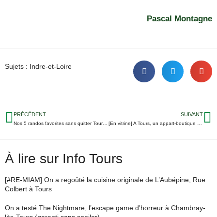
Pascal Montagne
Sujets :
Indre-et-Loire
PRÉCÉDENT
SUIVANT
Nos 5 randos favorites sans quitter Tours Métropole
[En vitrine] A Tours, un appart-boutique pour tester des cosmétiques éco-responsables
À lire sur Info Tours
[#RE-MIAM] On a regoûté la cuisine originale de L’Aubépine, Rue
Colbert à Tours
On a testé The Nightmare, l’escape game d’horreur à Chambray-
lès-Tours (garanti sans spoiler)