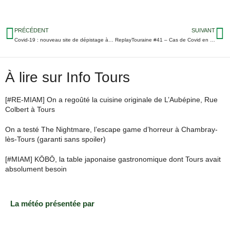
PRÉCÉDENT
SUIVANT
Covid-19 : nouveau site de dépistage à Joué-lès-Tours
ReplayTouraine #41 – Cas de Covid en pagaille, masque obligatoire, terrasses temporaires prolongées… 5 infos qui ont marqué la semaine
À lire sur Info Tours
[#RE-MIAM] On a regoûté la cuisine originale de L’Aubépine, Rue
Colbert à Tours
On a testé The Nightmare, l’escape game d’horreur à Chambray-
lès-Tours (garanti sans spoiler)
[#MIAM] KŌBŌ, la table japonaise gastronomique dont Tours avait
absolument besoin
La météo présentée par