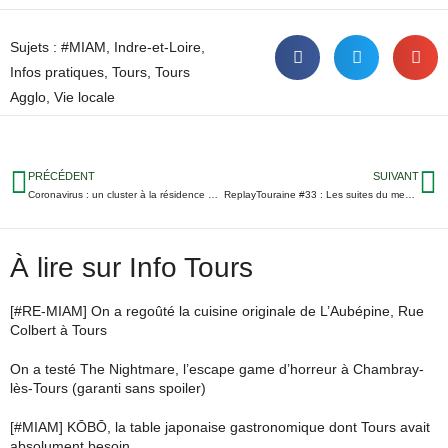
Sujets :
#MIAM
,
Indre-et-Loire
,
Infos pratiques
,
Tours
,
Tours
Agglo
,
Vie locale
PRÉCÉDENT
SUIVANT
Coronavirus : un cluster à la résidence universitaire Grandmont
ReplayTouraine #33 : Les suites du meurtre des Atlantes, départ de l’école de chasse… 7 infos sans rapport avec le coronavirus
À lire sur Info Tours
[#RE-MIAM] On a regoûté la cuisine originale de L’Aubépine, Rue
Colbert à Tours
On a testé The Nightmare, l’escape game d’horreur à Chambray-
lès-Tours (garanti sans spoiler)
[#MIAM] KŌBŌ, la table japonaise gastronomique dont Tours avait
absolument besoin