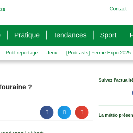
Contact
026
e
Pratique
Tendances
Sport
P
Publireportage
Jeux
[Podcasts] Ferme Expo 2025
Suivez l'actualit
Touraine ?
La météo présen