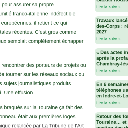
é pour assurer sa propre
Lire la suite »
itié franco-italienne indéfectible
Travaux lancés
uropéennes, il retient ce qui
des-Corps : r
ntales récentes. C’est gros comme
2027
Lire la suite »
eux semblait complètement échapper
« Des actes i
après la profa
Chambray-lès
rencontrer des porteurs de projets ou
Lire la suite »
e tourner sur les réseaux sociaux ou
 sujets journalistiques produits
En 6 semaine
téléphones us
. Une effusion.
en Indre-et-Lo
Lire la suite »
s braqués sur la Touraine ça fait des
 Bonneau était aux premières loges.
Retour des fo
Touraine… et 
ique relancée par La Tribune de l’Art
gestion des d