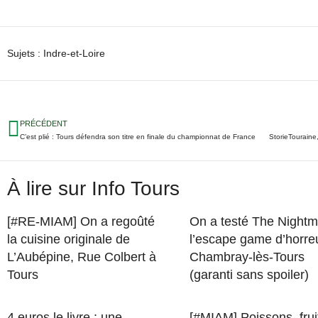
Sujets :
Indre-et-Loire
PRÉCÉDENT
C’est plié : Tours défendra son titre en finale du championnat de France
À lire sur Info Tours
[#RE-MIAM] On a regoûté
On a testé The Nightm
la cuisine originale de
l’escape game d’horre
L’Aubépine, Rue Colbert à
Chambray-lès-Tours
Tours
(garanti sans spoiler)
4 euros le livre : une
[#MIAM] Poissons, frui