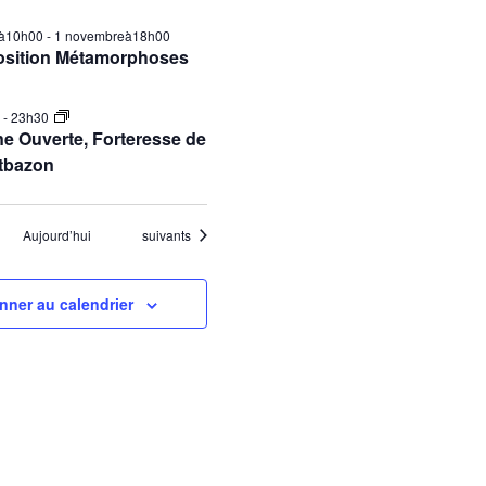
ilà10h00
-
1 novembreà18h00
osition Métamorphoses
0
-
23h30
e Ouverte, Forteresse de
tbazon
Évènements
Aujourd’hui
suivants
nner au calendrier