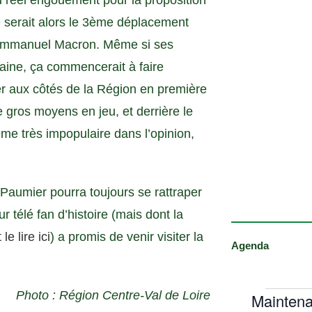
u réel engouement pour la proposition
 serait alors le 3ème déplacement
 d’Emmanuel Macron. Même si ses
aine, ça commencerait à faire
r aux côtés de la Région en première
 gros moyens en jeu, et derrière le
e très impopulaire dans l’opinion,
Paumier pourra toujours se rattraper
 télé fan d’histoire (mais dont la
e lire ici
) a promis de venir visiter la
Agenda
Photo : Région Centre-Val de Loire
Maintena