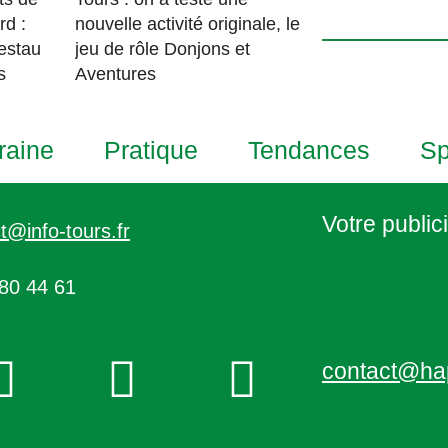
h
rd :
nouvelle activité originale, le
o
estau
jeu de rôle Donjons et
t
s
Aventures
o
V
i
raine
Pratique
Tendances
Sp
e
w
Votre publici
t@info-tours.fr
80 44 61
contact@ha