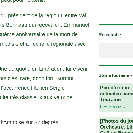
peut pour l’obtenir.
 du président de la région Centre-Val
ois Bonneau qui recevaient Emmanuel
00ème anniversaire de la mort de
Recherche
mboisie et à l’échelle régionale avec
Une du quotidien Libération, faire venir
StorieTouraine -
ts c’est rare, donc fort. Surtout
’occurrence l’Italien Sergio
Peu d’espoir 
estivales san
suite très classieux aux yeux de
Touraine
Lire la suite »
[Photos du jo
 d’Amboise sur 37 degrés
Orchestre, Li
Gaëtan Rouss