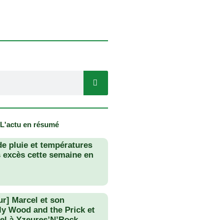
 L'actu en résumé
de pluie et températures
s excès cette semaine en
ur] Marcel et son
lly Wood and the Prick et
el à Yzeures’N’Rock